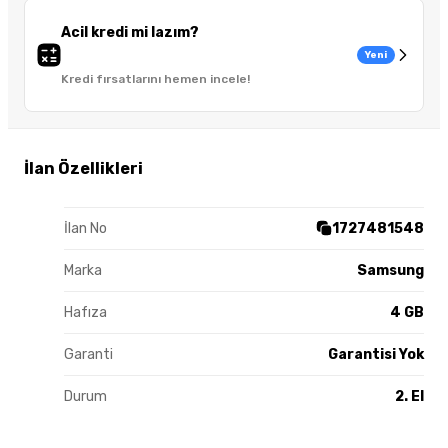
Acil kredi mi lazım?
Yeni
Kredi fırsatlarını hemen incele!
İlan Özellikleri
İlan No
1727481548
Marka
Samsung
Hafıza
4 GB
Garanti
Garantisi Yok
Durum
2. El