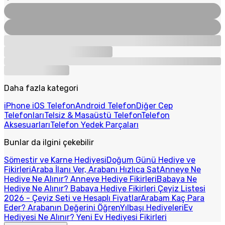
Daha fazla kategori
iPhone iOS Telefon
Android Telefon
Diğer Cep
Telefonları
Telsiz & Masaüstü Telefon
Telefon
Aksesuarları
Telefon Yedek Parçaları
Bunlar da ilgini çekebilir
Sömestir ve Karne Hediyesi
Doğum Günü Hediye ve
Fikirleri
Araba İlanı Ver, Arabanı Hızlıca Sat
Anneye Ne
Hediye Ne Alınır? Anneye Hediye Fikirleri
Babaya Ne
Hediye Ne Alınır? Babaya Hediye Fikirleri
Çeyiz Listesi
2026 - Çeyiz Seti ve Hesaplı Fiyatlar
Arabam Kaç Para
Eder? Arabanın Değerini Öğren
Yılbaşı Hediyeleri
Ev
Hediyesi Ne Alınır? Yeni Ev Hediyesi Fikirleri