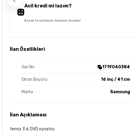
Acil kredi mi lazım?
Kredi fırsatlarını hemen incele!
İlan Özellikleri
İlan No
1719040384
Ekran Boyutu
16 inç / 41 cm
Marka
Samsung
İlan Açıklaması
temiz 3 d. DVD oynatıcı