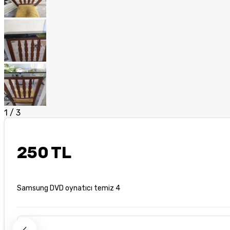
1
/
3
250 TL
Samsung DVD oynatıcı temiz 4