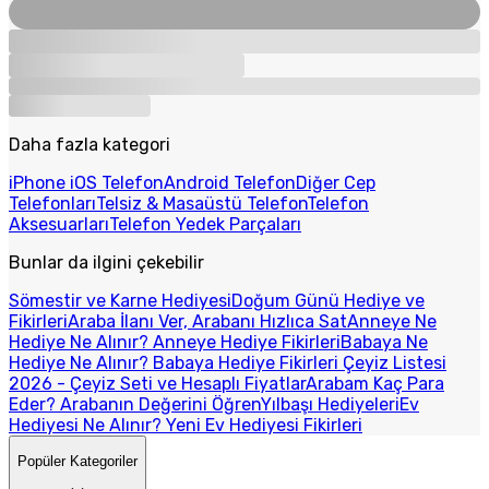
Daha fazla kategori
iPhone iOS Telefon
Android Telefon
Diğer Cep
Telefonları
Telsiz & Masaüstü Telefon
Telefon
Aksesuarları
Telefon Yedek Parçaları
Bunlar da ilgini çekebilir
Sömestir ve Karne Hediyesi
Doğum Günü Hediye ve
Fikirleri
Araba İlanı Ver, Arabanı Hızlıca Sat
Anneye Ne
Hediye Ne Alınır? Anneye Hediye Fikirleri
Babaya Ne
Hediye Ne Alınır? Babaya Hediye Fikirleri
Çeyiz Listesi
2026 - Çeyiz Seti ve Hesaplı Fiyatlar
Arabam Kaç Para
Eder? Arabanın Değerini Öğren
Yılbaşı Hediyeleri
Ev
Hediyesi Ne Alınır? Yeni Ev Hediyesi Fikirleri
Popüler Kategoriler