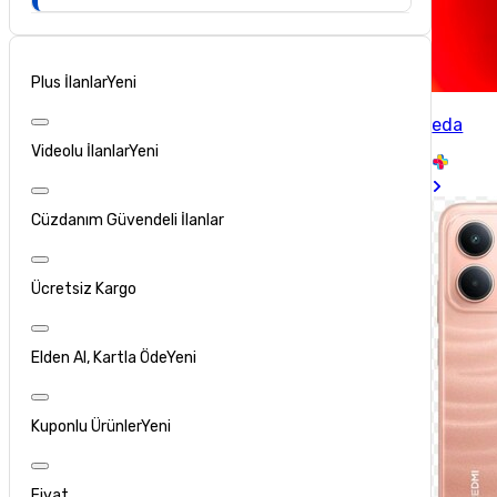
Plus İlanlar
Yeni
eda
Videolu İlanlar
Yeni
Cüzdanım Güvendeli İlanlar
Ücretsiz Kargo
Elden Al, Kartla Öde
Yeni
Kuponlu Ürünler
Yeni
Fiyat