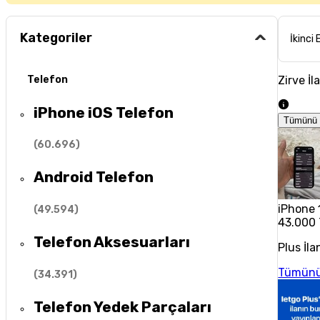
Kategoriler
İkinci 
Zirve İl
Telefon
iPhone iOS Telefon
Tümünü 
(
60.696
)
Android Telefon
iPhone 
(
49.594
)
43.000
Telefon Aksesuarları
Plus İla
Tümünü
(
34.391
)
Telefon Yedek Parçaları