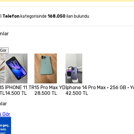
El
Telefon
kategorisinde
168.050
ilan bulundu
anlar
Gör
15
İPHONE 11 TR
15 Pro Max YD
İphone 14 Pro Max • 256 GB • Y
 TL
14.500 TL
28.500 TL
42.500 TL
nlar
 Gör