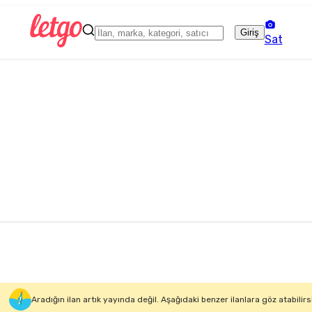
Giriş
Sat
Aradığın ilan artık yayında değil. Aşağıdaki benzer ilanlara göz atabilirs