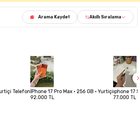
Arama Kaydet
Akıllı Sıralama
urtiçi Telefon
İPhone 17 Pro Max • 256 GB • Yurtiçi
ıphone 17 5
92.000 TL
77.000 TL