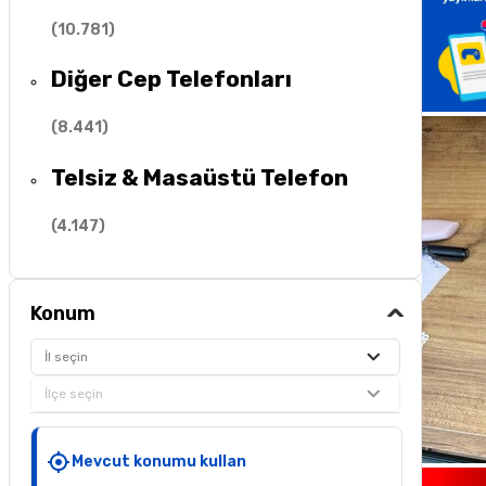
(
10.781
)
Diğer Cep Telefonları
(
8.441
)
Telsiz & Masaüstü Telefon
(
4.147
)
Konum
İl seçin
İlçe seçin
Mevcut konumu kullan