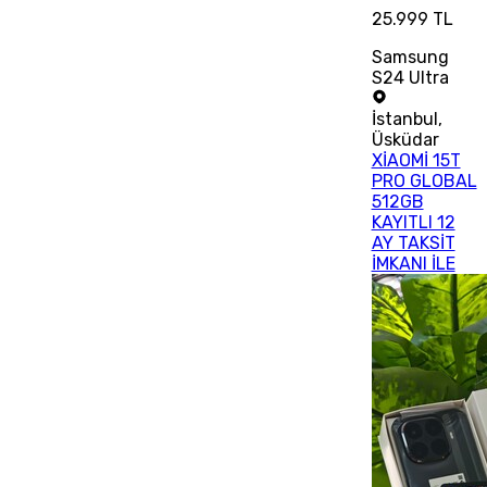
25.999 TL
Samsung
S24 Ultra
İstanbul
,
Üsküdar
XİAOMİ 15T
PRO GLOBAL
512GB
KAYITLI 12
AY TAKSİT
İMKANI İLE