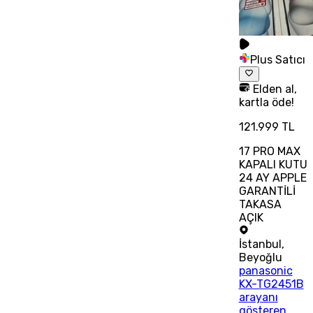
Plus Satıcı
Elden al,
kartla öde!
121.999 TL
17 PRO MAX
KAPALI KUTU
24 AY APPLE
GARANTİLİ
TAKASA
AÇIK
İstanbul
,
Beyoğlu
panasonic
KX-TG2451B
arayanı
gösteren