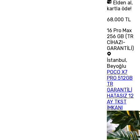
Elden al,
kartla öde!
68.000 TL
16 Pro Max
256 GB (TR
CİHAZI-
GARANTİLİ)
İstanbul
,
Beyoğlu
POCO X7
PRO 512GB
TR
GARANTİLİ
HATASIZ 12
AY TKST
İMKANI