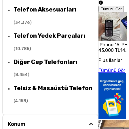
Telefon Aksesuarları
Tümünü Gör
(
34.376
)
Telefon Yedek Parçaları
iPhone 15
İPH
(
10.785
)
43.000 TL
14.
Plus İlanlar
Diğer Cep Telefonları
Tümünü Gör
(
8.454
)
Telsiz & Masaüstü Telefon
(
4.158
)
Konum