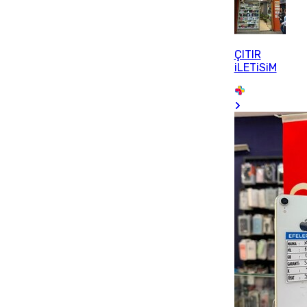
ÇITIR
iLETiSiM