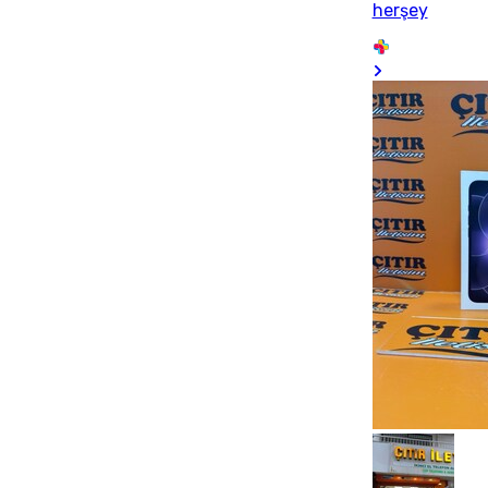
herşey