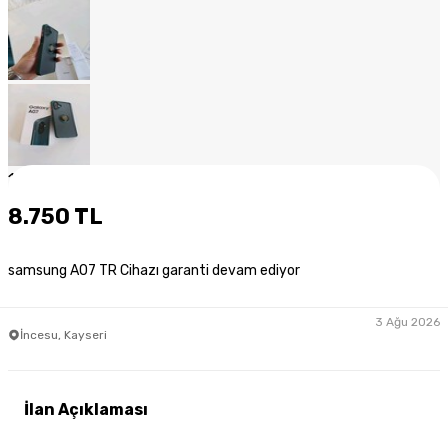
1
/
14
8.750 TL
samsung A07 TR Cihazı garanti devam ediyor
3 Ağu 2026
İncesu, Kayseri
İlan Açıklaması