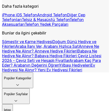
Daha fazla kategori
iPhone iOS Telefon
Android Telefon
Diğer Cep
Telefonları
Telsiz & Masaüstü Telefon
Telefon
Aksesuarları
Telefon Yedek Parçaları
Bunlar da ilgini çekebilir
Sömestir ve Karne Hediyesi
Doğum Günü Hediye ve
Fikirleri
Araba İlanı Ver, Arabanı Hızlıca Sat
Anneye Ne
Hediye Ne Alınır? Anneye Hediye Fikirleri
Babaya Ne
Hediye Ne Alınır? Babaya Hediye Fikirleri
Çeyiz Listesi
2026 - Çeyiz Seti ve Hesaplı Fiyatlar
Arabam Kaç Para
Eder? Arabanın Değerini Öğren
Yılbaşı Hediyeleri
Ev
Hediyesi Ne Alınır? Yeni Ev Hediyesi Fikirleri
Popüler Kategoriler
Popüler Sayfalar
letgo