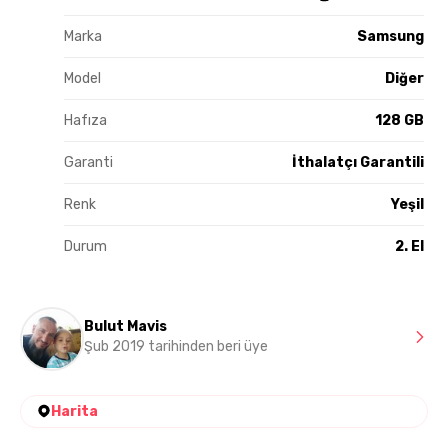
Marka
Samsung
Model
Diğer
Hafıza
128 GB
Garanti
İthalatçı Garantili
Renk
Yeşil
Durum
2. El
Bulut Mavis
Şub 2019 tarihinden beri üye
Harita