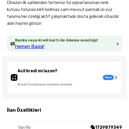
Cihazım ilk sahibinden tertemiz ful orjinal lansman renk
kutusu faturası kılıfı kırılmaz cam mevcut parmak izi yüz
tanıma her özeliği aktif çalışmaktadır dosta gidecek cihazdır
alan hayrını görsün
Banka veya kredi kartı ile ödeme avantajı!
Hemen Başla!
Acil kredi mi lazım?
Yeni
Kredi fırsatlarını hemen incele!
İlan Özellikleri
İlan No
1729879349