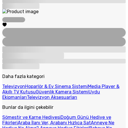
Daha fazla kategori
Televizyon
Hoparlör & Ev Sinema Sistemi
Media Player &
Akıllı TV Kutusu
Güvenlik Kamera Sistemi
Uydu
Ekipmanları
Televizyon Aksesuarları
Bunlar da ilgini çekebilir
Sömestir ve Karne Hediyesi
Doğum Günü Hediye ve
Fikirleri
Araba İlanı Ver, Arabanı Hızlıca Sat
Anneye Ne