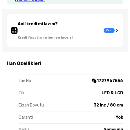
Acil kredi mi lazım?
Yeni
Kredi fırsatlarını hemen incele!
İlan Özellikleri
İlan No
1727967556
Tür
LED & LCD
Ekran Boyutu
32 inç / 80 cm
Garanti
Yok
Marka
Samsung