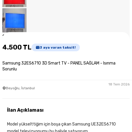
1
/
8
4.500 TL
3
aya varan taksit!
Samsung 32ES6710 3D Smart TV - PANEL SAĞLAM - Isınma
Sorunlu
18 Tem 2026
Beyoğlu, İstanbul
İlan Açıklaması
Model yükselttiğim için boşa çıkan Samsung UE32ES6710
model televizyonumu bu haliyle satıyorum.