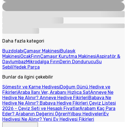
Daha fazla kategori
Buzdolabı
Çamaşır Makinesi
Bulaşık
Makinesi
Ocak
Fırın
Çamaşır Kurutma Makinesi
Aspiratör &
Davlumbaz
Mikrodalga Fırın
Derin Dondurucu
Su
Sebili
Yedek Parça
Bunlar da ilgini çekebilir
Sömestir ve Karne Hediyesi
Doğum Günü Hediye ve
Fikirleri
Araba İlanı Ver, Arabanı Hızlıca Sat
Anneye Ne
Hediye Ne Alınır? Anneye Hediye Fikirleri
Babaya Ne
Hediye Ne Alınır? Babaya Hediye Fikirleri
Çeyiz Listesi
2026 - Çeyiz Seti ve Hesaplı Fiyatlar
Arabam Kaç Para
Eder? Arabanın Değerini Öğren
Yılbaşı Hediyeleri
Ev
Hediyesi Ne Alınır? Yeni Ev Hediyesi Fikirleri