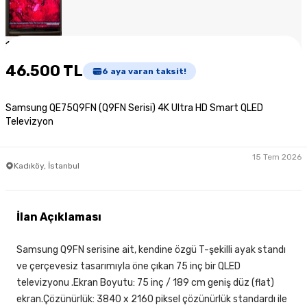
1
/
5
46.500 TL
6
aya varan taksit!
Samsung QE75Q9FN (Q9FN Serisi) 4K Ultra HD Smart QLED
Televizyon
15 Tem 2026
Kadıköy, İstanbul
İlan Açıklaması
Samsung Q9FN serisine ait, kendine özgü T-şekilli ayak standı
ve çerçevesiz tasarımıyla öne çıkan 75 inç bir QLED
televizyonu .Ekran Boyutu: 75 inç / 189 cm geniş düz (flat)
ekran.Çözünürlük: 3840 x 2160 piksel çözünürlük standardı ile