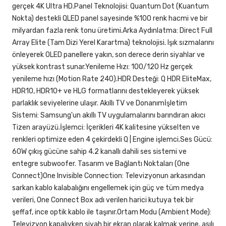
gerçek 4K Ultra HD.Panel Teknolojisi: Quantum Dot (Kuantum
Nokta) destekli QLED panel sayesinde %100 renk hacmi ve bir
milyardan fazla renk tonu üretimi.Arka Aydınlatma: Direct Full
Array Elite (Tam Dizi Yerel Karartma) teknolojisi. Işık sızmalarını
önleyerek OLED panellere yakın, son derece derin siyahlar ve
yüksek kontrast sunar.Yenileme Hızı: 100/120 Hz gerçek
yenileme hızı (Motion Rate 240).HDR Desteği: Q HDR EliteMax,
HDR10, HDR10+ ve HLG formatlarını destekleyerek yüksek
parlaklık seviyelerine ulaşır. Akıllı TV ve Donanımİşletim
Sistemi: Samsung'un akıllı TV uygulamalarını barındıran akıcı
Tizen arayüzü.İşlemci: İçerikleri 4K kalitesine yükselten ve
renkleri optimize eden 4 çekirdekli Q | Engine işlemci.Ses Gücü:
60W çıkış gücüne sahip 4.2 kanallı dahili ses sistemi ve
entegre subwoofer. Tasarım ve Bağlantı Noktaları (One
Connect)One Invisible Connection: Televizyonun arkasından
sarkan kablo kalabalığını engellemek için güç ve tüm medya
verileri, One Connect Box adı verilen harici kutuya tek bir
şeffaf, ince optik kablo ile taşınır.Ortam Modu (Ambient Mode):
Televizyon kapalıyken siyah bir ekran olarak kalmak yerine, asılı