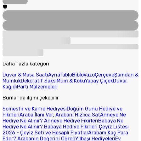
Daha fazla kategori
Duvar & Masa Saati
Ayna
Tablo
Biblo
Vazo
Çerçeve
Şamdan &
Mumluk
Dekoratif Saksı
Mum & Koku
Yapay Çiçek
Duvar
Kağıdı
Parti Malzemeleri
Bunlar da ilgini çekebilir
Sömestir ve Karne Hediyesi
Doğum Günü Hediye ve
Fikirleri
Araba İlanı Ver, Arabanı Hızlıca Sat
Anneye Ne
Hediye Ne Alınır? Anneye Hediye Fikirleri
Babaya Ne
Hediye Ne Alınır? Babaya Hediye Fikirleri
Çeyiz Listesi
2026 - Çeyiz Seti ve Hesaplı Fiyatlar
Arabam Kaç Para
Eder? Arabanın Değerini Öğren
Yılbaşı Hediyeleri
Ev