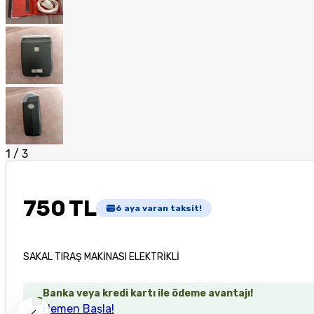
1
/
3
750 TL
6
aya varan taksit!
SAKAL TIRAŞ MAKİNASI ELEKTRİKLİ
Banka veya kredi kartı ile ödeme avantajı!
Hemen Başla!