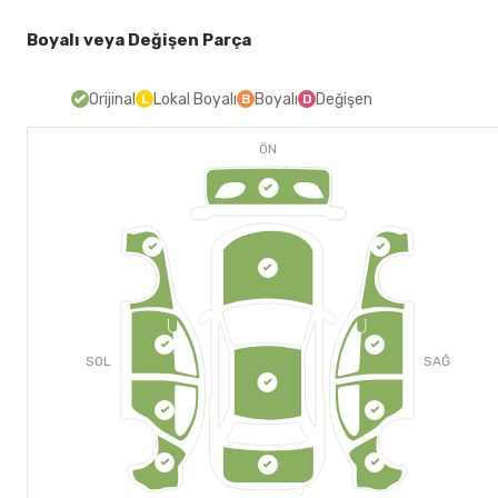
Boyalı veya Değişen Parça
Orijinal
Lokal Boyalı
Boyalı
Değişen
L
B
D
ÖN
SOL
SAĞ