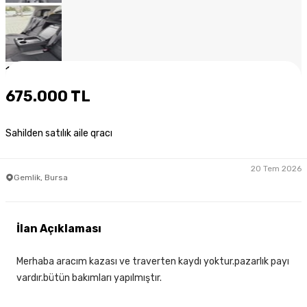
1
/
10
675.000 TL
Sahilden satılık aile qracı
20 Tem 2026
Gemlik, Bursa
İlan Açıklaması
Merhaba aracım kazası ve traverten kaydı yoktur.pazarlık payı
vardır.bütün bakımları yapılmıştır.