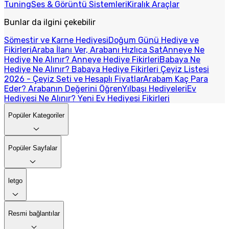
Tuning
Ses & Görüntü Sistemleri
Kiralık Araçlar
Bunlar da ilgini çekebilir
Sömestir ve Karne Hediyesi
Doğum Günü Hediye ve
Fikirleri
Araba İlanı Ver, Arabanı Hızlıca Sat
Anneye Ne
Hediye Ne Alınır? Anneye Hediye Fikirleri
Babaya Ne
Hediye Ne Alınır? Babaya Hediye Fikirleri
Çeyiz Listesi
2026 - Çeyiz Seti ve Hesaplı Fiyatlar
Arabam Kaç Para
Eder? Arabanın Değerini Öğren
Yılbaşı Hediyeleri
Ev
Hediyesi Ne Alınır? Yeni Ev Hediyesi Fikirleri
Popüler Kategoriler
Popüler Sayfalar
letgo
Resmi bağlantılar