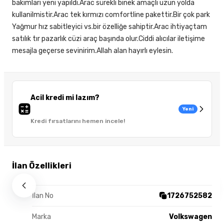
bakımları yeni yapıldı.Arac sürekli binek amaçlı uzun yolda
kullanilmistir.Arac tek kırmızı comfortline pakettir.Bir çok park
Yağmur hız sabitleyici vs.bir özelliğe sahiptir.Arac ihtiyaçtam
satılık tır pazarlık cüzi araç başında olur.Ciddi alıcılar iletişime
mesajla geçerse sevinirim.Allah alan hayırlı eylesin.
Acil kredi mi lazım?
Yeni
Kredi fırsatlarını hemen incele!
İlan Özellikleri
İlan No
1726752582
Marka
Volkswagen