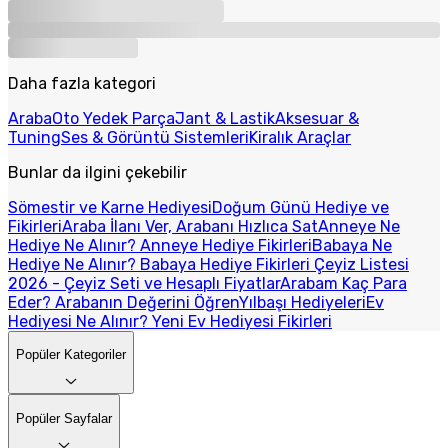
Daha fazla kategori
Araba
Oto Yedek Parça
Jant & Lastik
Aksesuar &
Tuning
Ses & Görüntü Sistemleri
Kiralık Araçlar
Bunlar da ilgini çekebilir
Sömestir ve Karne Hediyesi
Doğum Günü Hediye ve
Fikirleri
Araba İlanı Ver, Arabanı Hızlıca Sat
Anneye Ne
Hediye Ne Alınır? Anneye Hediye Fikirleri
Babaya Ne
Hediye Ne Alınır? Babaya Hediye Fikirleri
Çeyiz Listesi
2026 - Çeyiz Seti ve Hesaplı Fiyatlar
Arabam Kaç Para
Eder? Arabanın Değerini Öğren
Yılbaşı Hediyeleri
Ev
Hediyesi Ne Alınır? Yeni Ev Hediyesi Fikirleri
Popüler Kategoriler
Popüler Sayfalar