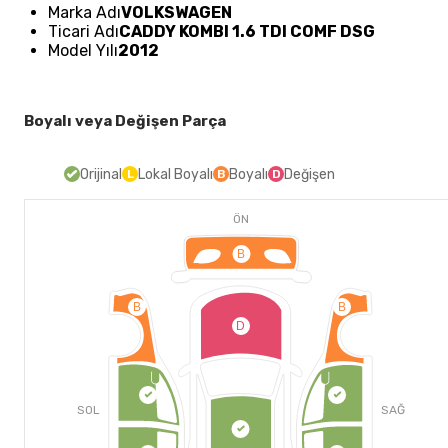
Marka Adı
VOLKSWAGEN
Ticari Adı
CADDY KOMBI 1.6 TDI COMF DSG
Model Yılı
2012
Boyalı veya Değişen Parça
Orijinal
Lokal Boyalı
Boyalı
Değişen
L
B
D
ÖN
B
B
B
D
SOL
SAĞ