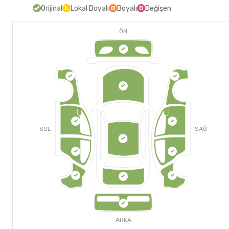
Orijinal
Lokal Boyalı
Boyalı
Değişen
L
B
D
ÖN
SOL
SAĞ
ARKA