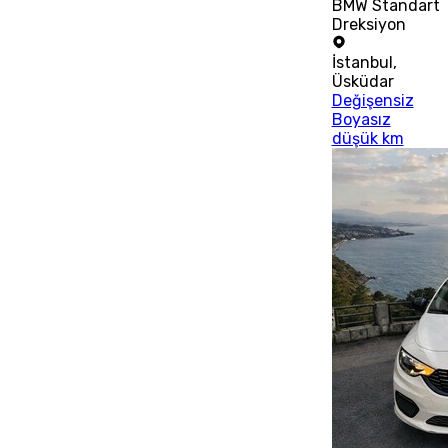
BMW Standart
Dreksiyon
İstanbul
,
Üsküdar
Değişensiz
Boyasız
düşük km