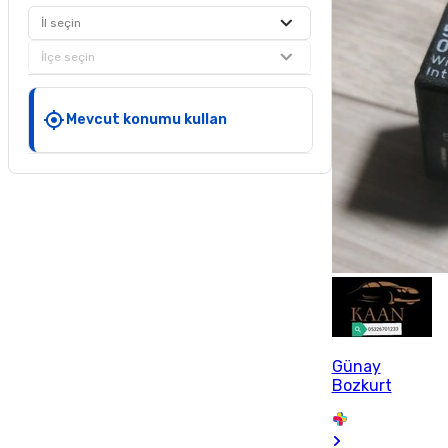
İl seçin
İlçe seçin
Mevcut konumu kullan
Günay
Bozkurt