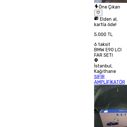
Öne Çıkan
Elden al,
kartla öde!
5.000 TL
6
taksit
BMW E90 LCI
FAR SETI
İstanbul
,
Kağıthane
SIFIR
AMPLİFİKATÖR