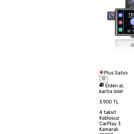
Plus Satıcı
Elden al,
kartla öde!
3.900 TL
4
taksit
Kablosuz
CarPlay 3
Kameralı