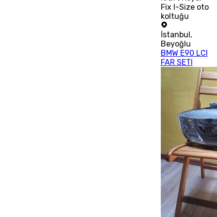
Fix I-Size oto
koltuğu
İstanbul
,
Beyoğlu
BMW E90 LCI
FAR SETI