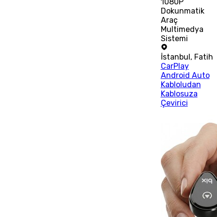
1080P
Dokunmatik
Araç
Multimedya
Sistemi
İstanbul
,
Fatih
CarPlay
Android Auto
Kabloludan
Kablosuza
Çevirici