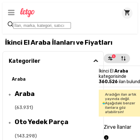
İkinci El Araba İlanları ve Fiyatları
1
Kategoriler
İkinci El
Araba
kategorisinde
Araba
360.526
ilan bulun
Araba
Aradığın ilan artık
yayında değil.
Aşağıdaki benzer
(
63.931
)
ilanlara göz
atabilirsin!
Oto Yedek Parça
Zirve İlanlar
(
143.298
)