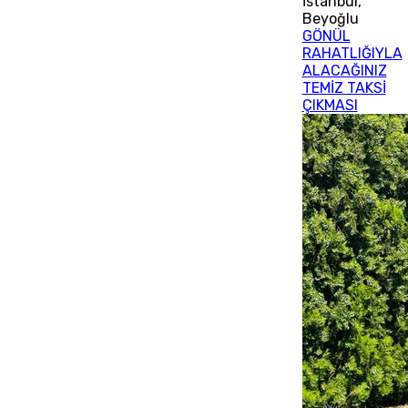
İstanbul
,
Beyoğlu
GÖNÜL
RAHATLIĞIYLA
ALACAĞINIZ
TEMİZ TAKSİ
ÇIKMASI