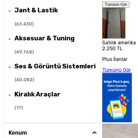
Tümünü Gör
Jant & Lastik
(
63.430
)
Aksesuar & Tuning
Satılık amerika
2.250 TL
(
49.768
)
Plus İlanlar
Ses & Görüntü Sistemleri
Tümünü Gör
(
40.082
)
Kiralık Araçlar
(
17
)
Konum