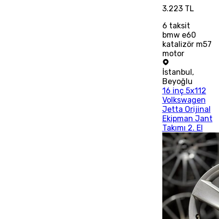
3.223 TL
6
taksit
bmw e60
katalizör m57
motor
İstanbul
,
Beyoğlu
16 inç 5x112
Volkswagen
Jetta Orijinal
Ekipman Jant
Takımı 2. El