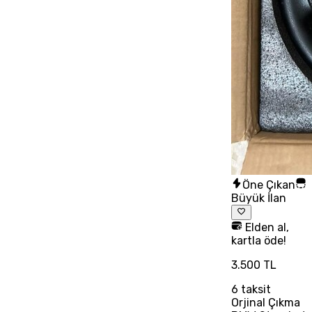
Öne Çıkan
Büyük İlan
Elden al,
kartla öde!
3.500 TL
6
taksit
Orjinal Çıkma