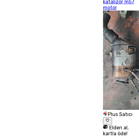
katalizör m57
motor
Plus Satıcı
Elden al,
kartla öde!