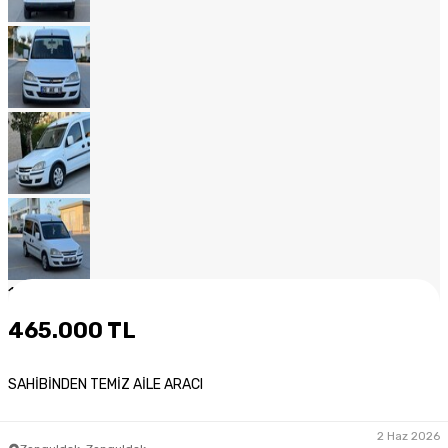
1
/
20
465.000 TL
SAHİBİNDEN TEMİZ AİLE ARACI
2 Haz 2026