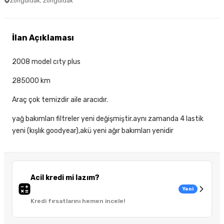
Zonguldak, Zonguldak
İlan Açıklaması
2008 model cıty plus
285000 km
Araç çok temizdir aile aracıdır.
yağ bakımları filtreler yeni değişmiştir.aynı zamanda 4 lastik
yeni (kışlık goodyear),akü yeni ağır bakımları yenidir
Acil kredi mi lazım?
Yeni
Kredi fırsatlarını hemen incele!