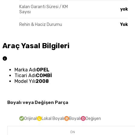
Kalan Garanti Süresi / KM
yok
Sayısı
Rehin & Haciz Durumu
Yok
Araç Yasal Bilgileri
Marka Adı
OPEL
Ticari Adı
COMBİ
Model Yılı
2008
Boyalı veya Değişen Parça
Orijinal
Lokal Boyalı
Boyalı
Değişen
L
B
D
ÖN