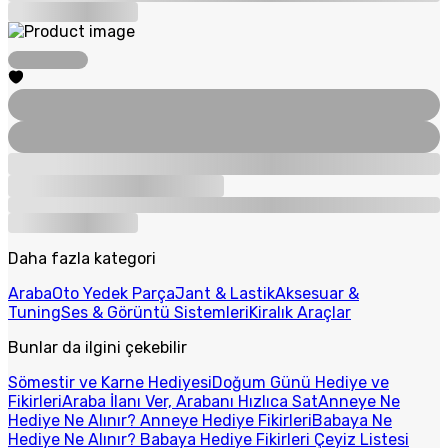
Daha fazla kategori
Araba
Oto Yedek Parça
Jant & Lastik
Aksesuar &
Tuning
Ses & Görüntü Sistemleri
Kiralık Araçlar
Bunlar da ilgini çekebilir
Sömestir ve Karne Hediyesi
Doğum Günü Hediye ve
Fikirleri
Araba İlanı Ver, Arabanı Hızlıca Sat
Anneye Ne
Hediye Ne Alınır? Anneye Hediye Fikirleri
Babaya Ne
Hediye Ne Alınır? Babaya Hediye Fikirleri
Çeyiz Listesi