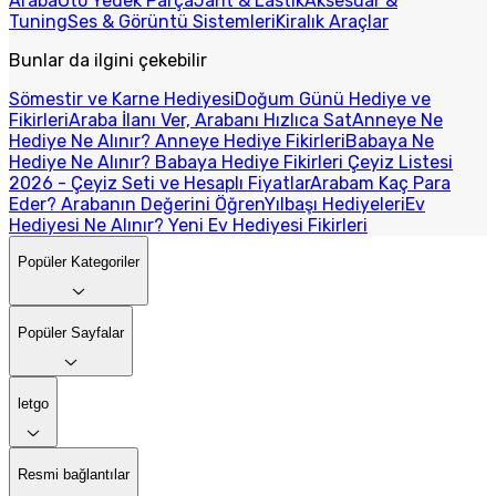
Araba
Oto Yedek Parça
Jant & Lastik
Aksesuar &
Tuning
Ses & Görüntü Sistemleri
Kiralık Araçlar
Bunlar da ilgini çekebilir
Sömestir ve Karne Hediyesi
Doğum Günü Hediye ve
Fikirleri
Araba İlanı Ver, Arabanı Hızlıca Sat
Anneye Ne
Hediye Ne Alınır? Anneye Hediye Fikirleri
Babaya Ne
Hediye Ne Alınır? Babaya Hediye Fikirleri
Çeyiz Listesi
2026 - Çeyiz Seti ve Hesaplı Fiyatlar
Arabam Kaç Para
Eder? Arabanın Değerini Öğren
Yılbaşı Hediyeleri
Ev
Hediyesi Ne Alınır? Yeni Ev Hediyesi Fikirleri
Popüler Kategoriler
Popüler Sayfalar
letgo
Resmi bağlantılar