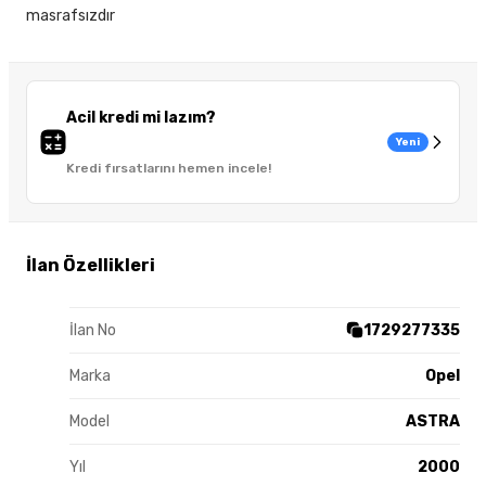
masrafsızdır
Acil kredi mi lazım?
Yeni
Kredi fırsatlarını hemen incele!
İlan Özellikleri
İlan No
1729277335
Marka
Opel
Model
ASTRA
Yıl
2000