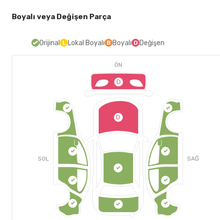
Boyalı veya Değişen Parça
Orijinal
Lokal Boyalı
Boyalı
Değişen
L
B
D
ÖN
D
D
SOL
SAĞ