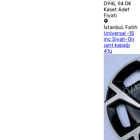
D94L 94 DK
Kaset Adet
Fiyatı
İstanbul
,
Fatih
Universal -15
inç Siyah-Gri
jant kapağı
4'lü