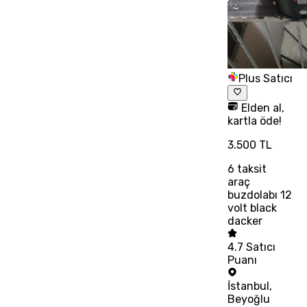
Plus Satıcı
Elden al,
kartla öde!
3.500 TL
6
taksit
araç
buzdolabı 12
volt black
dacker
4.7
Satıcı
Puanı
İstanbul
,
Beyoğlu