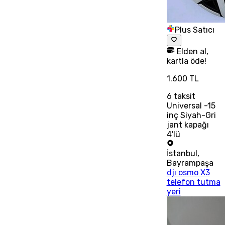
Plus Satıcı
Elden al,
kartla öde!
1.600 TL
6
taksit
Universal -15
inç Siyah-Gri
jant kapağı
4'lü
İstanbul
,
Bayrampaşa
djı osmo X3
telefon tutma
yeri