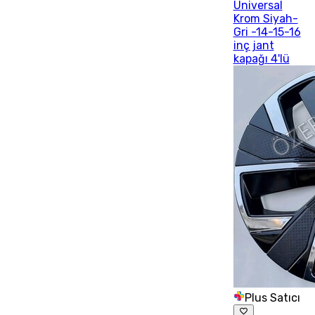
Universal
Krom Siyah-
Gri -14-15-16
inç jant
kapağı 4'lü
Plus Satıcı