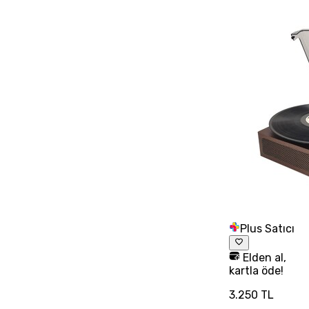
Plus Satıcı
Elden al,
kartla öde!
3.250 TL