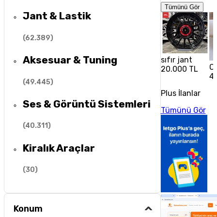
Tümünü Gör
Jant & Lastik
(
62.389
)
Aksesuar & Tuning
sıfır jant
Op
20.000 TL
4
(
49.445
)
Plus İlanlar
Ses & Görüntü Sistemleri
Tümünü Gör
(
40.311
)
Kiralık Araçlar
(
30
)
Konum