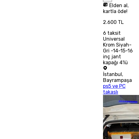
Elden al,
kartla öde!
2.600 TL
6
taksit
Universal
Krom Siyah-
Gri -14-15-16
inç jant
kapağı 4'lü
İstanbul
,
Bayrampaşa
ps5 ve PC
takaslı