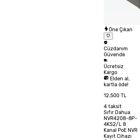
Öne Çıkan
Cüzdanım
Güvende
Ücretsiz
Kargo
Elden al,
kartla öde!
12.500 TL
4
taksit
Sıfır Dahua
NVR4208-8P-
4KS2/L 8
Kanal PoE NVR
Kayıt Cihazı