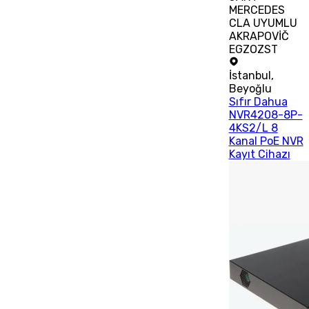
MERCEDES
CLA UYUMLU
AKRAPOVİČ
EGZOZST
İstanbul
,
Beyoğlu
Sıfır Dahua
NVR4208-8P-
4KS2/L 8
Kanal PoE NVR
Kayıt Cihazı