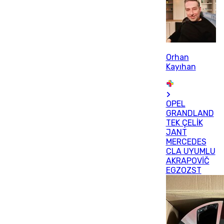
Orhan
Kayıhan
OPEL
GRANDLAND
TEK ÇELİK
JANT
MERCEDES
CLA UYUMLU
AKRAPOVİČ
EGZOZST