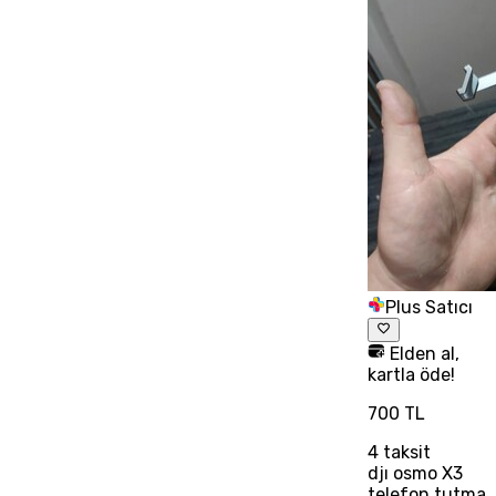
Plus Satıcı
Elden al,
kartla öde!
700 TL
4
taksit
djı osmo X3
telefon tutma