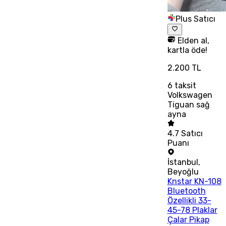
Plus Satıcı
Elden al,
kartla öde!
2.200 TL
6
taksit
Volkswagen
Tiguan sağ
ayna
4.7
Satıcı
Puanı
İstanbul
,
Beyoğlu
Knstar KN-108
Bluetooth
Özellikli 33-
45-78 Plaklar
Çalar Pikap