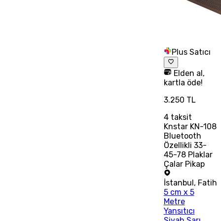
Plus Satıcı
Elden al,
kartla öde!
3.250 TL
4
taksit
Knstar KN-108
Bluetooth
Özellikli 33-
45-78 Plaklar
Çalar Pikap
İstanbul
,
Fatih
5 cm x 5
Metre
Yansıtıcı
Siyah Sarı