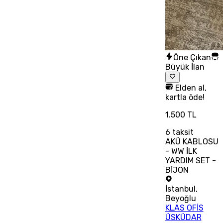
Öne Çıkan
Büyük İlan
Elden al,
kartla öde!
1.500 TL
6
taksit
AKÜ KABLOSU
- WW İLK
YARDIM SET -
BİJON
İstanbul
,
Beyoğlu
KLAS OFİS
ÜSKÜDAR