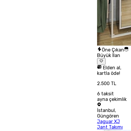
Öne Çıkan
Büyük İlan
Elden al,
kartla öde!
2.500 TL
6
taksit
ayna çekimlik
İstanbul
,
Güngören
Jaguar XJ
Jant Takımı