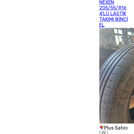
NEXEN
205/55/R16
4'LÜ LASTİK
TAKIMI İKİNCİ
EL
Plus Satıcı