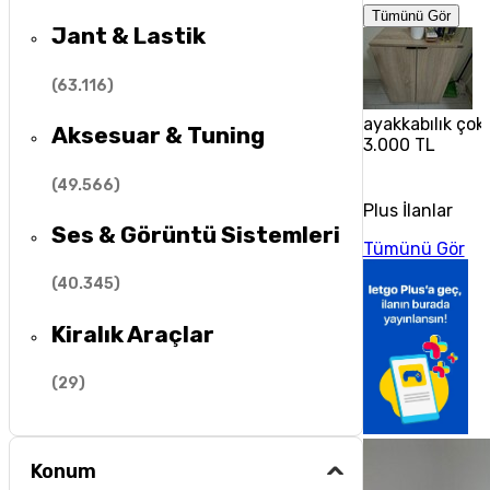
Tümünü Gör
Jant & Lastik
(
63.116
)
ayakkabılık çok 
Aksesuar & Tuning
3.000 TL
(
49.566
)
Plus İlanlar
Ses & Görüntü Sistemleri
Tümünü Gör
(
40.345
)
Kiralık Araçlar
(
29
)
Konum