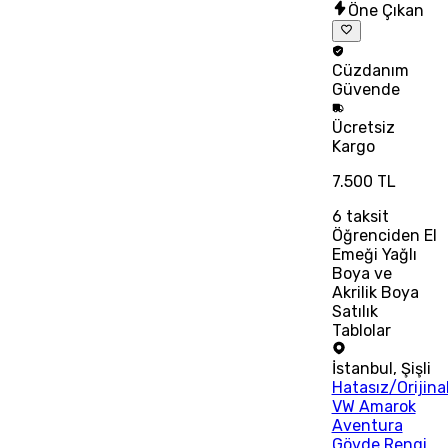
Öne Çıkan
Cüzdanım
Güvende
Ücretsiz
Kargo
7.500 TL
6
taksit
Öğrenciden El
Emeği Yağlı
Boya ve
Akrilik Boya
Satılık
Tablolar
İstanbul
,
Şişli
Hatasız/Orijina
VW Amarok
Aventura
Gövde Rengi