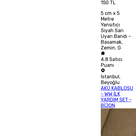
150 TL
5 cm x 5
Metre
Yansıtıcı
Siyah Sarı
Uyarı Bandı –
Basamak,
Zemin, G
4.8
Satıcı
Puanı
İstanbul
,
Beyoğlu
AKÜ KABLOSU
- WW İLK
YARDIM SET -
BİJON