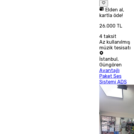
Elden al,
kartla öde!
26.000 TL
4
taksit
Az kullanılmış
müzik tesisatı
İstanbul
,
Güngören
Avantajlı
Paket Ses
Sistemi ADS