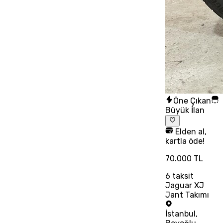
Öne Çıkan
Büyük İlan
Elden al,
kartla öde!
70.000 TL
6
taksit
Jaguar XJ
Jant Takımı
İstanbul
,