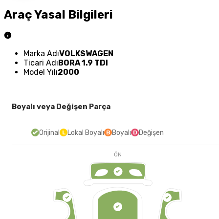
Araç Yasal Bilgileri
Marka Adı
VOLKSWAGEN
Ticari Adı
BORA 1.9 TDI
Model Yılı
2000
Boyalı veya Değişen Parça
Orijinal
Lokal Boyalı
Boyalı
Değişen
L
B
D
ÖN