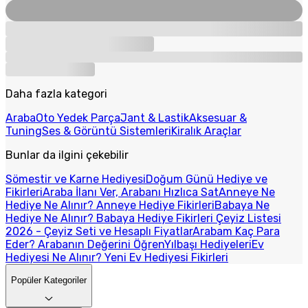
Daha fazla kategori
Araba
Oto Yedek Parça
Jant & Lastik
Aksesuar &
Tuning
Ses & Görüntü Sistemleri
Kiralık Araçlar
Bunlar da ilgini çekebilir
Sömestir ve Karne Hediyesi
Doğum Günü Hediye ve
Fikirleri
Araba İlanı Ver, Arabanı Hızlıca Sat
Anneye Ne
Hediye Ne Alınır? Anneye Hediye Fikirleri
Babaya Ne
Hediye Ne Alınır? Babaya Hediye Fikirleri
Çeyiz Listesi
2026 - Çeyiz Seti ve Hesaplı Fiyatlar
Arabam Kaç Para
Eder? Arabanın Değerini Öğren
Yılbaşı Hediyeleri
Ev
Hediyesi Ne Alınır? Yeni Ev Hediyesi Fikirleri
Popüler Kategoriler