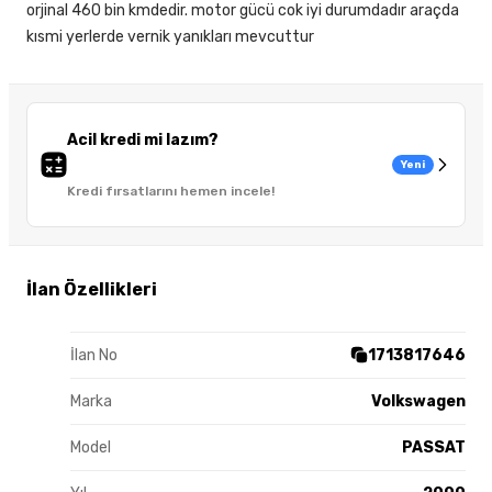
orjinal 460 bin kmdedir. motor gücü cok iyi durumdadır araçda
kısmi yerlerde vernik yanıkları mevcuttur
Acil kredi mi lazım?
Yeni
Kredi fırsatlarını hemen incele!
İlan Özellikleri
İlan No
1713817646
Marka
Volkswagen
Model
PASSAT