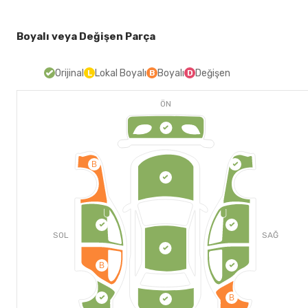
Boyalı veya Değişen Parça
Orijinal
Lokal Boyalı
Boyalı
Değişen
L
B
D
ÖN
B
SOL
SAĞ
B
B