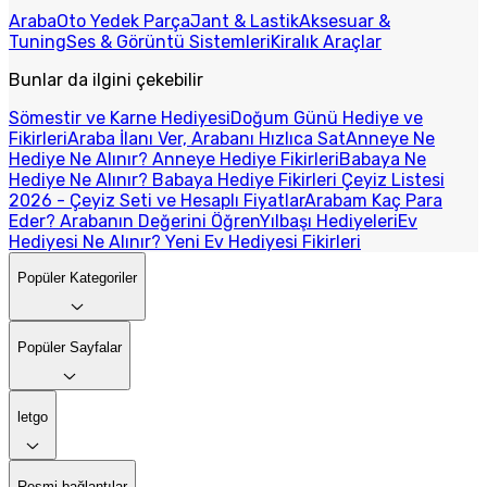
Araba
Oto Yedek Parça
Jant & Lastik
Aksesuar &
Tuning
Ses & Görüntü Sistemleri
Kiralık Araçlar
Bunlar da ilgini çekebilir
Sömestir ve Karne Hediyesi
Doğum Günü Hediye ve
Fikirleri
Araba İlanı Ver, Arabanı Hızlıca Sat
Anneye Ne
Hediye Ne Alınır? Anneye Hediye Fikirleri
Babaya Ne
Hediye Ne Alınır? Babaya Hediye Fikirleri
Çeyiz Listesi
2026 - Çeyiz Seti ve Hesaplı Fiyatlar
Arabam Kaç Para
Eder? Arabanın Değerini Öğren
Yılbaşı Hediyeleri
Ev
Hediyesi Ne Alınır? Yeni Ev Hediyesi Fikirleri
Popüler Kategoriler
Popüler Sayfalar
letgo
Resmi bağlantılar