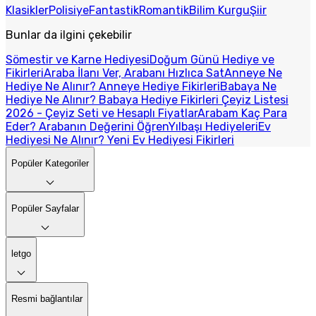
Klasikler
Polisiye
Fantastik
Romantik
Bilim Kurgu
Şiir
Bunlar da ilgini çekebilir
Sömestir ve Karne Hediyesi
Doğum Günü Hediye ve
Fikirleri
Araba İlanı Ver, Arabanı Hızlıca Sat
Anneye Ne
Hediye Ne Alınır? Anneye Hediye Fikirleri
Babaya Ne
Hediye Ne Alınır? Babaya Hediye Fikirleri
Çeyiz Listesi
2026 - Çeyiz Seti ve Hesaplı Fiyatlar
Arabam Kaç Para
Eder? Arabanın Değerini Öğren
Yılbaşı Hediyeleri
Ev
Hediyesi Ne Alınır? Yeni Ev Hediyesi Fikirleri
Popüler Kategoriler
Popüler Sayfalar
letgo
Resmi bağlantılar