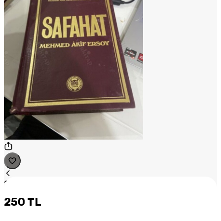
1
/
1
250 TL