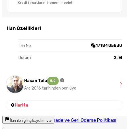
Kredi fırsatlarını hemen incele!
İlan Özellikleri
İlan No
1718405830
Durum
2. El
Hasan Talu
5.0
Ara 2016 tarihinden beri üye
Harita
İade ve Geri Ödeme Politikası
İlan ile ilgili şikayetim var