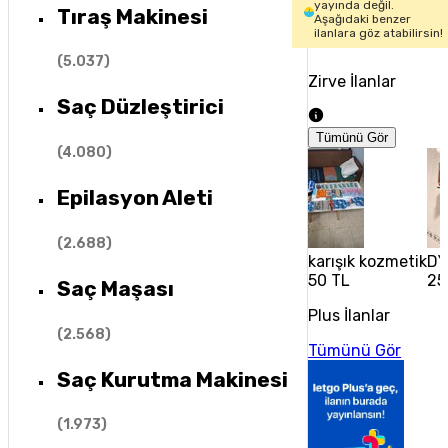
yayında değil.
Tıraş Makinesi
Aşağıdaki benzer
ilanlara göz atabilirsin!
(
5.037
)
Zirve İlanlar
Saç Düzleştirici
Tümünü Gör
(
4.080
)
Epilasyon Aleti
(
2.688
)
karışık kozmetik
DY
50 TL
25
Saç Maşası
Plus İlanlar
(
2.568
)
Tümünü Gör
Saç Kurutma Makinesi
(
1.973
)