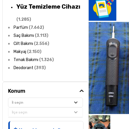
Yüz Temizleme Cihazı
(
1.285
)
Parfüm
(
7.662
)
Saç Bakımı
(
3.113
)
Cilt Bakımı
(
2.556
)
Makyaj
(
2.150
)
Tırnak Bakımı
(
1.326
)
Deodorant
(
393
)
Konum
İl seçin
İlçe seçin