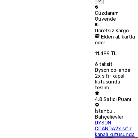
Cüzdanım
Güvende
Ücretsiz
Kargo
Elden al, kartla
öde!
11.499 TL
6
taksit
Dyson co-anda
2x sıfır kapalı
kutusunda
teslim
4.8
Satıcı Puanı
İstanbul
,
Bahçelievler
DYSON
COANDA2x sıfır
kapalı kutusunda