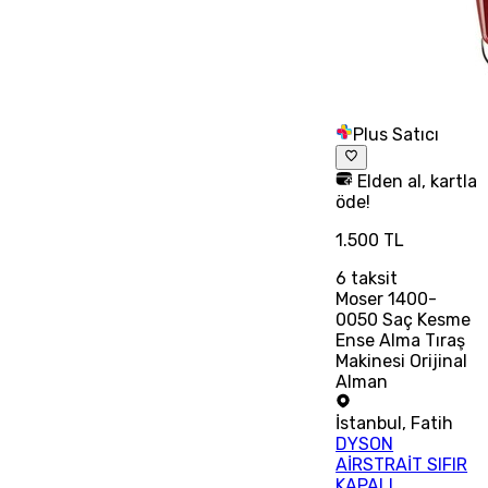
Plus Satıcı
Elden al, kartla
öde!
1.500 TL
6
taksit
Moser 1400-
0050 Saç Kesme
Ense Alma Tıraş
Makinesi Orijinal
Alman
İstanbul
,
Fatih
DYSON
AİRSTRAİT SIFIR
KAPALI