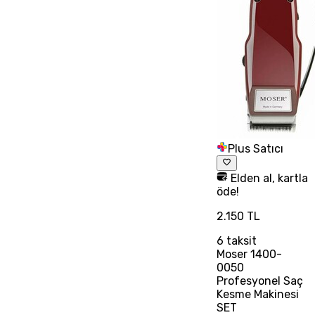
Plus Satıcı
Elden al, kartla
öde!
2.150 TL
6
taksit
Moser 1400-
0050
Profesyonel Saç
Kesme Makinesi
SET