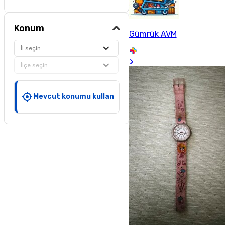
Konum
Gümrük AVM
İl seçin
İlçe seçin
Mevcut konumu kullan