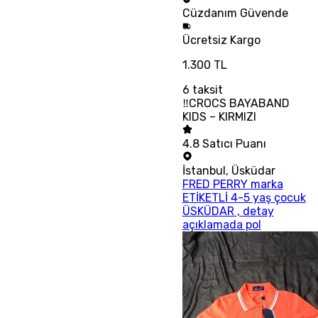
Cüzdanım
Güvende
Ücretsiz
Kargo
1.300 TL
6
taksit
‼CROCS BAYABAND
KIDS – KIRMIZI
4.8
Satıcı Puanı
İstanbul
,
Üsküdar
FRED PERRY marka
ETİKETLİ 4-5 yaş çocuk
ÜSKÜDAR , detay
açıklamada pol