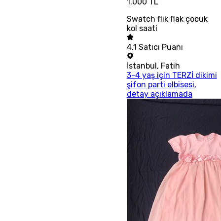
1.000 TL
Swatch flik flak çocuk
kol saati
4.1
Satıcı Puanı
İstanbul
,
Fatih
3-4 yaş için TERZİ dikimi
şifon parti elbisesi,
detay açıklamada