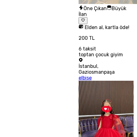
Öne Çıkan
Büyük
İlan
Elden al, kartla öde!
200 TL
6
taksit
toptan çocuk giyim
İstanbul
,
Gaziosmanpaşa
elbise