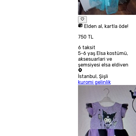
Elden al, kartla öde!
750 TL
6
taksit
5-6 yaş Elsa kostümü,
aksesuarlari ve
şemsiyesi elsa eldiven
İstanbul
,
Şişli
kuromi gelinlik