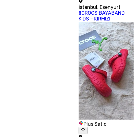
İstanbul
,
Esenyurt
‼CROCS BAYABAND
KIDS – KIRMIZI
Plus Satıcı