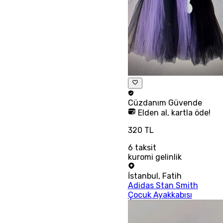
Cüzdanım
Güvende
Elden al, kartla öde!
320 TL
6
taksit
kuromi gelinlik
İstanbul
,
Fatih
Adidas Stan Smith
Çocuk Ayakkabısı