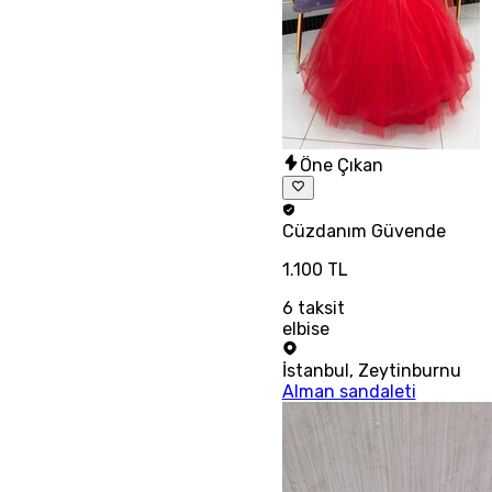
Öne Çıkan
Cüzdanım
Güvende
1.100 TL
6
taksit
elbise
İstanbul
,
Zeytinburnu
Alman sandaleti