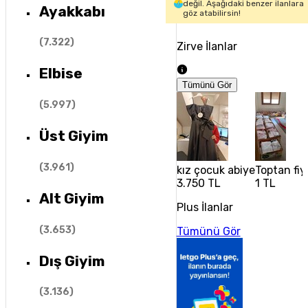
değil. Aşağıdaki benzer ilanlara
Ayakkabı
göz atabilirsin!
(
7.322
)
Zirve İlanlar
Elbise
Tümünü Gör
(
5.997
)
Üst Giyim
(
3.961
)
kız çocuk abiye
Toptan fiy
3.750 TL
1 TL
Alt Giyim
Plus İlanlar
(
3.653
)
Tümünü Gör
Dış Giyim
(
3.136
)