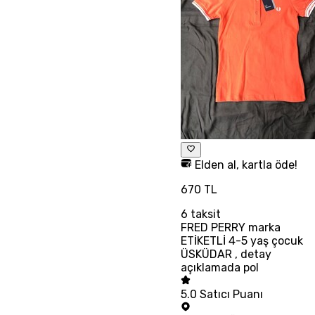
Elden al, kartla öde!
670 TL
6
taksit
FRED PERRY marka
ETİKETLİ 4-5 yaş çocuk
ÜSKÜDAR , detay
açıklamada pol
5.0
Satıcı Puanı