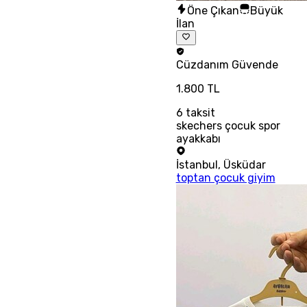
Öne Çıkan
Büyük
İlan
Cüzdanım
Güvende
1.800 TL
6
taksit
skechers çocuk spor
ayakkabı
İstanbul
,
Üsküdar
toptan çocuk giyim