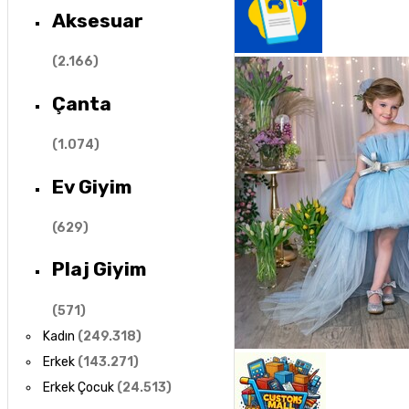
Aksesuar
(
2.166
)
Çanta
(
1.074
)
Ev Giyim
(
629
)
Plaj Giyim
(
571
)
Kadın
(
249.318
)
Erkek
(
143.271
)
Erkek Çocuk
(
24.513
)