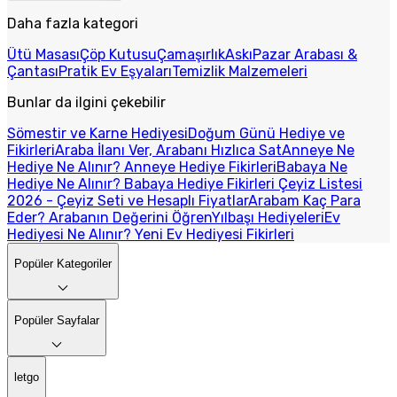
Daha fazla kategori
Ütü Masası
Çöp Kutusu
Çamaşırlık
Askı
Pazar Arabası &
Çantası
Pratik Ev Eşyaları
Temizlik Malzemeleri
Bunlar da ilgini çekebilir
Sömestir ve Karne Hediyesi
Doğum Günü Hediye ve
Fikirleri
Araba İlanı Ver, Arabanı Hızlıca Sat
Anneye Ne
Hediye Ne Alınır? Anneye Hediye Fikirleri
Babaya Ne
Hediye Ne Alınır? Babaya Hediye Fikirleri
Çeyiz Listesi
2026 - Çeyiz Seti ve Hesaplı Fiyatlar
Arabam Kaç Para
Eder? Arabanın Değerini Öğren
Yılbaşı Hediyeleri
Ev
Hediyesi Ne Alınır? Yeni Ev Hediyesi Fikirleri
Popüler Kategoriler
Popüler Sayfalar
letgo