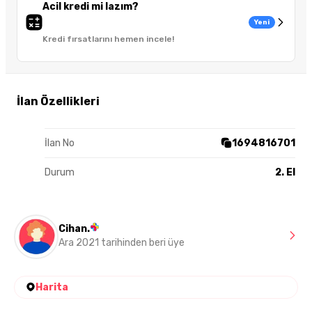
Acil kredi mi lazım?
Yeni
Kredi fırsatlarını hemen incele!
İlan Özellikleri
İlan No
1694816701
Durum
2. El
Cihan.
Ara 2021 tarihinden beri üye
Harita