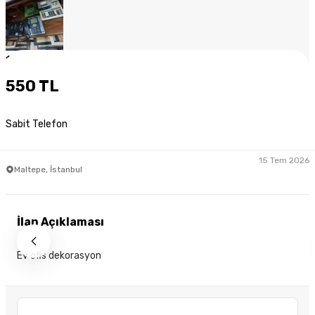
1
/
7
550 TL
Sabit Telefon
15 Tem 2026
Maltepe, İstanbul
İlan Açıklaması
Ev ofis dekorasyon