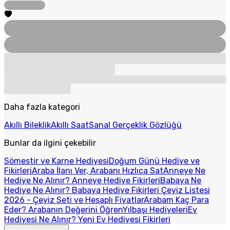
Daha fazla kategori
Akıllı Bileklik
Akıllı Saat
Sanal Gerçeklik Gözlüğü
Bunlar da ilgini çekebilir
Sömestir ve Karne Hediyesi
Doğum Günü Hediye ve
Fikirleri
Araba İlanı Ver, Arabanı Hızlıca Sat
Anneye Ne
Hediye Ne Alınır? Anneye Hediye Fikirleri
Babaya Ne
Hediye Ne Alınır? Babaya Hediye Fikirleri
Çeyiz Listesi
2026 - Çeyiz Seti ve Hesaplı Fiyatlar
Arabam Kaç Para
Eder? Arabanın Değerini Öğren
Yılbaşı Hediyeleri
Ev
Hediyesi Ne Alınır? Yeni Ev Hediyesi Fikirleri