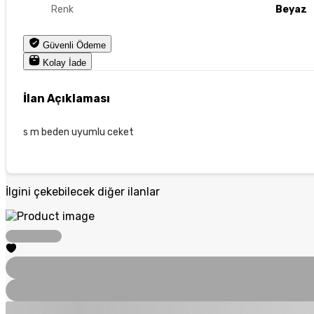
Renk
Beyaz
Güvenli Ödeme
Kolay İade
İlan Açıklaması
s m beden uyumlu ceket
İlgini çekebilecek diğer ilanlar