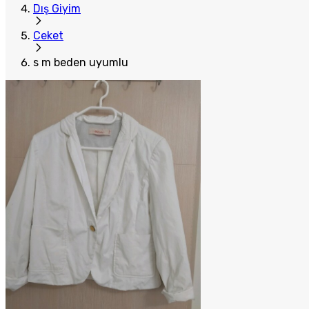
Dış Giyim
Ceket
s m beden uyumlu