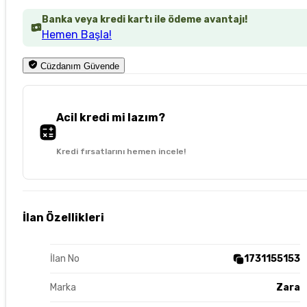
Banka veya kredi kartı ile ödeme avantajı!
Hemen Başla!
Cüzdanım Güvende
Acil kredi mi lazım?
Kredi fırsatlarını hemen incele!
İlan Özellikleri
İlan No
1731155153
Marka
Zara