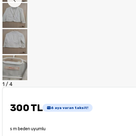
1
/
4
300 TL
6
aya varan taksit!
s m beden uyumlu