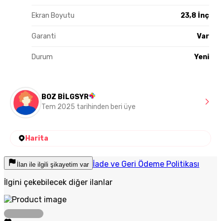
Ekran Boyutu
23,8 İnç
Garanti
Var
Durum
Yeni
BOZ BİLGSYR
Tem 2025 tarihinden beri üye
Harita
İade ve Geri Ödeme Politikası
İlan ile ilgili şikayetim var
İlgini çekebilecek diğer ilanlar