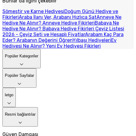
Bunlar da ilgini çekebilir
Sömestir ve Karne Hediyesi
Doğum Günü Hediye ve
Fikirleri
Araba İlanı Ver, Arabanı Hızlıca Sat
Anneye Ne
Hediye Ne Alınır? Anneye Hediye Fikirleri
Babaya Ne
Hediye Ne Alınır? Babaya Hediye Fikirleri
Çeyiz Listesi
2026 - Çeyiz Seti ve Hesaplı Fiyatlar
Arabam Kaç Para
Eder? Arabanın Değerini Öğren
Yılbaşı Hediyeleri
Ev
Hediyesi Ne Alınır? Yeni Ev Hediyesi Fikirleri
Popüler Kategoriler
Popüler Sayfalar
letgo
Resmi bağlantılar
Güven Damgası