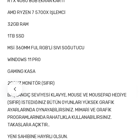
RTX 4060 8GB EKRAN KARTI
AMD RYZEN 7 5700X İŞLEMCİ
32GB RAM
1TB SSD
MSİ 360MM FUL RGB'Lİ SIVI SOĞUTUCU
WİNDOWS 11 PRO
GAMİNG KASA
200HZ MONİTÖR (SIFIR)
BAŞLANGIÇ SEVİYESİ KLAVYE, MOUSE VE MOUSEPAD HEDİYE
(SIFIR) İSTEDİĞİNİZ BÜTÜN OYUNLARI YÜKSEK GRAFİK
AYARLARINDA OYNAYABİLİRSİNİZ. MİMARİ VE GRAFİK
PROGRAMLARINIDA RAHATLIKLA KULLANABİLİRSİNİZ.
TAKASLARA AÇIKTIR..
YENİ SAHİBİNE HAYIRLI OLSUN.