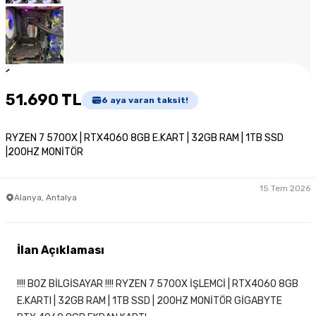
1
/
7
51.690 TL
6
aya varan taksit!
RYZEN 7 5700X | RTX4060 8GB E.KART | 32GB RAM | 1TB SSD
|200HZ MONİTÖR
15 Tem 2026
Alanya, Antalya
İlan Açıklaması
!!!! BOZ BİLGİSAYAR !!!! RYZEN 7 5700X İŞLEMCİ | RTX4060 8GB
E.KARTI | 32GB RAM | 1TB SSD | 200HZ MONİTÖR GİGABYTE