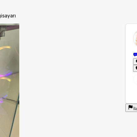
isayarı
İl