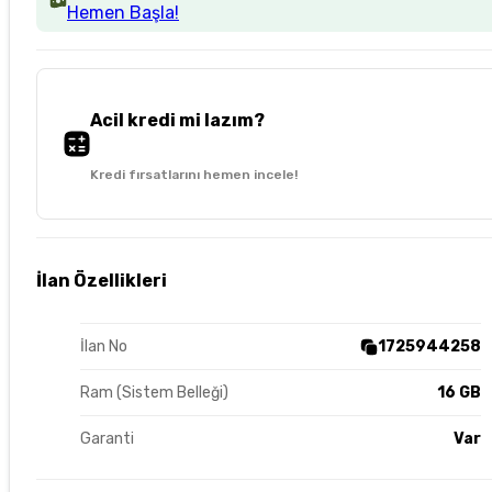
Hemen Başla!
Acil kredi mi lazım?
Kredi fırsatlarını hemen incele!
İlan Özellikleri
İlan No
1725944258
Ram (Sistem Belleği)
16 GB
Garanti
Var