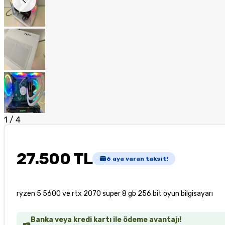
1
/
4
27.500 TL
6
aya varan taksit!
ryzen 5 5600 ve rtx 2070 super 8 gb 256 bit oyun bilgisayarı
Banka veya kredi kartı ile ödeme avantajı!