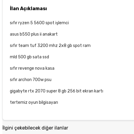
İlan Açıklaması
sıfır ryzen 5 5600 spot işlemci
asus b550 plus ii anakart
sıfır team tuf 3200 mhz 2x8 gb spot ram
mld 500 gb sata ssd
sıfır revenge nova kasa
sıfır archon 700w psu
gigabyte rtx 2070 super 8 gb 256 bit ekran kartı
tertemiz oyun bilgisayarı
İlgini çekebilecek diğer ilanlar