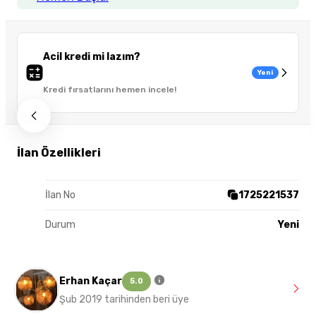
Acil kredi mi lazım?
Yeni
Kredi fırsatlarını hemen incele!
İlan Özellikleri
İlan No
1725221537
Durum
Yeni
Erhan Kaçar
5.0
Şub 2019 tarihinden beri üye