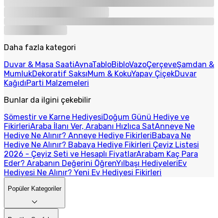
Daha fazla kategori
Duvar & Masa Saati
Ayna
Tablo
Biblo
Vazo
Çerçeve
Şamdan &
Mumluk
Dekoratif Saksı
Mum & Koku
Yapay Çiçek
Duvar
Kağıdı
Parti Malzemeleri
Bunlar da ilgini çekebilir
Sömestir ve Karne Hediyesi
Doğum Günü Hediye ve
Fikirleri
Araba İlanı Ver, Arabanı Hızlıca Sat
Anneye Ne
Hediye Ne Alınır? Anneye Hediye Fikirleri
Babaya Ne
Hediye Ne Alınır? Babaya Hediye Fikirleri
Çeyiz Listesi
2026 - Çeyiz Seti ve Hesaplı Fiyatlar
Arabam Kaç Para
Eder? Arabanın Değerini Öğren
Yılbaşı Hediyeleri
Ev
Hediyesi Ne Alınır? Yeni Ev Hediyesi Fikirleri
Popüler Kategoriler