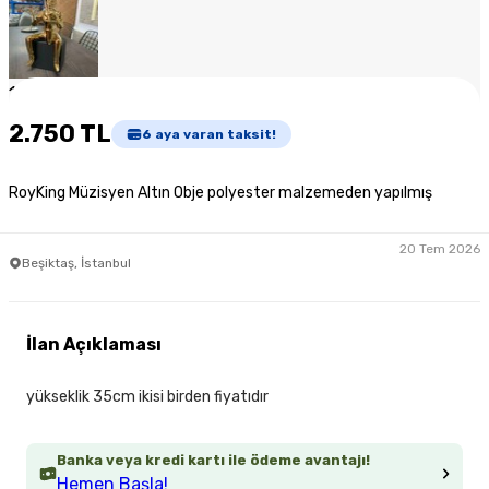
1
/
6
2.750 TL
6
aya varan taksit!
RoyKing Müzisyen Altın Obje polyester malzemeden yapılmış
20 Tem 2026
Beşiktaş, İstanbul
İlan Açıklaması
yükseklik 35cm ikisi birden fiyatıdır
Banka veya kredi kartı ile ödeme avantajı!
Hemen Başla!