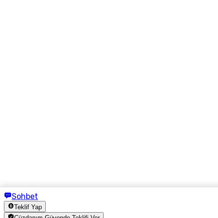
Sohbet
Teklif Yap
Cüzdanım Güvende Teklifi Ver