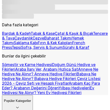
Daha fazla kategori
Bardak & Kadeh
Tabak & Kase
Çatal & Kaşık & Bıçak
Tencere
& Tava
Çaydanlık
Cezve
Baharat Takımı
Yemek
Takımı
Saklama Kabı
Fırın & Kek Kalıpları
French
Press
Tepsi
Sofra, Servis & Sunum
Sürahi & Karaf
Bunlar da ilgini çekebilir
Sömestir ve Karne Hediyesi
Doğum Günü Hediye ve
Fikirleri
Araba İlanı Ver, Arabanı Hızlıca Sat
Anneye Ne
Hediye Ne Alınır? Anneye Hediye Fikirleri
Babaya Ne
Hediye Ne Alınır? Babaya Hediye Fikirleri
Çeyiz Listesi
2026 - Çeyiz Seti ve Hesaplı Fiyatlar
Arabam Kaç Para
Eder? Arabanın Değerini Öğren
Yılbaşı Hediyeleri
Ev
Hediyesi Ne Alınır? Yeni Ev Hediyesi Fikirleri
Popüler Kategoriler