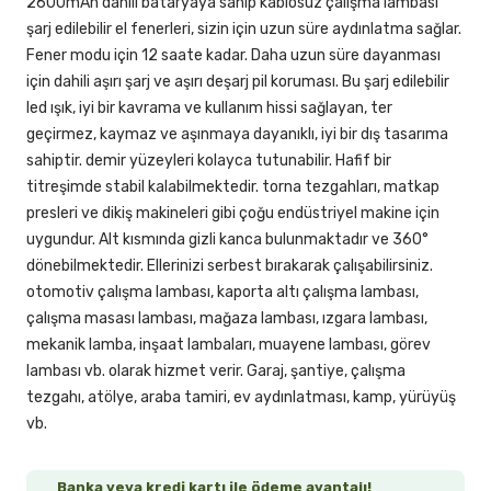
2600mAh dahili bataryaya sahip kablosuz çalışma lambası
şarj edilebilir el fenerleri, sizin için uzun süre aydınlatma sağlar.
Fener modu için 12 saate kadar. Daha uzun süre dayanması
için dahili aşırı şarj ve aşırı deşarj pil koruması. Bu şarj edilebilir
led ışık, iyi bir kavrama ve kullanım hissi sağlayan, ter
geçirmez, kaymaz ve aşınmaya dayanıklı, iyi bir dış tasarıma
sahiptir. demir yüzeyleri kolayca tutunabilir. Hafif bir
titreşimde stabil kalabilmektedir. torna tezgahları, matkap
presleri ve dikiş makineleri gibi çoğu endüstriyel makine için
uygundur. Alt kısmında gizli kanca bulunmaktadır ve 360°
dönebilmektedir. Ellerinizi serbest bırakarak çalışabilirsiniz.
otomotiv çalışma lambası, kaporta altı çalışma lambası,
çalışma masası lambası, mağaza lambası, ızgara lambası,
mekanik lamba, inşaat lambaları, muayene lambası, görev
lambası vb. olarak hizmet verir. Garaj, şantiye, çalışma
tezgahı, atölye, araba tamiri, ev aydınlatması, kamp, yürüyüş
vb.
Banka veya kredi kartı ile ödeme avantajı!