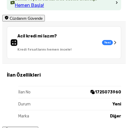
Hemen Başla!
Cüzdanım Güvende
Acil kredi mi lazım?
Yeni
Kredi fırsatlarını hemen incele!
İlan Özellikleri
İlan No
1725073960
Durum
Yeni
Marka
Diğer