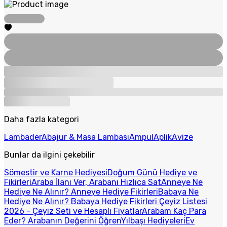
Daha fazla kategori
Lambader
Abajur & Masa Lambası
Ampul
Aplik
Avize
Bunlar da ilgini çekebilir
Sömestir ve Karne Hediyesi
Doğum Günü Hediye ve
Fikirleri
Araba İlanı Ver, Arabanı Hızlıca Sat
Anneye Ne
Hediye Ne Alınır? Anneye Hediye Fikirleri
Babaya Ne
Hediye Ne Alınır? Babaya Hediye Fikirleri
Çeyiz Listesi
2026 - Çeyiz Seti ve Hesaplı Fiyatlar
Arabam Kaç Para
Eder? Arabanın Değerini Öğren
Yılbaşı Hediyeleri
Ev