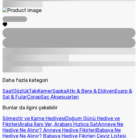
Daha fazla kategori
Saat
Gözlük
Takı
Kemer
Şapka
Atkı & Bere & Eldiven
Eşarp &
Şal & Fular
Çorap
Saç Aksesuarları
Bunlar da ilgini çekebilir
Sömestir ve Karne Hediyesi
Doğum Günü Hediye ve
Fikirleri
Araba İlanı Ver, Arabanı Hızlıca Sat
Anneye Ne
Hediye Ne Alınır? Anneye Hediye Fikirleri
Babaya Ne
Hediye Ne Alınır? Babaya Hediye Fikirleri
Çeyiz Listesi