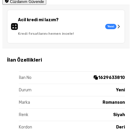
Cüzdanım Güvende
Acil kredi mi lazım?
Yeni
Kredi fırsatlarını hemen incele!
İlan Özellikleri
İlan No
1629633810
Durum
Yeni
Marka
Romanson
Renk
Siyah
Kordon
Deri