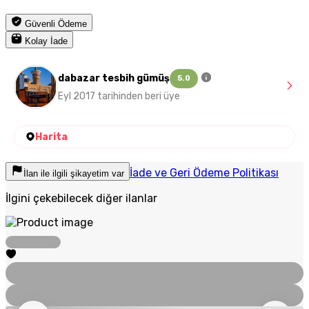
Güvenli Ödeme
Kolay İade
dabazar tesbih gümüş
5.0
Eyl 2017 tarihinden beri üye
Harita
İade ve Geri Ödeme Politikası
İlan ile ilgili şikayetim var
İlgini çekebilecek diğer ilanlar