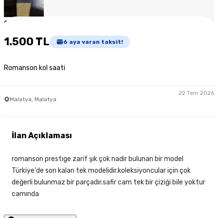
1
/
3
1.500 TL
6
aya varan taksit!
Romanson kol saati
22 Tem 2026
Malatya, Malatya
İlan Açıklaması
romanson prestıge zarif şık çok nadir bulunan bir model
Türkiye'de son kalan tek modelidir.koleksiyoncular için çok
değerli bulunmaz bir parçadır.safir cam tek bir çiziği bile yoktur
camında