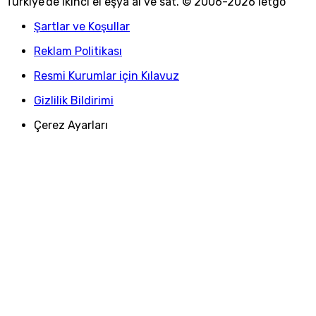
Türkiye
'
de ikinci el eşya al ve sat. © 2006-
2026
letgo
Şartlar ve Koşullar
Reklam Politikası
Resmi Kurumlar için Kılavuz
Gizlilik Bildirimi
Çerez Ayarları