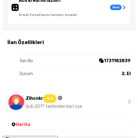
Acil kredi mi lazım?
Yeni
Kredi fırsatlarını hemen incele!
İlan Özellikleri
İlan No
1731182839
Durum
2. El
Zlhcnkr
4.0
Şub 2017 tarihinden beri üye
Harita