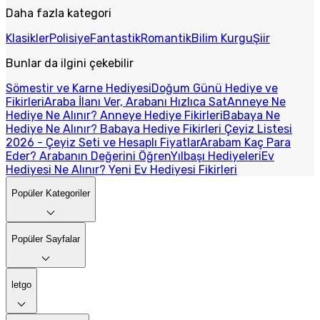
Daha fazla kategori
Klasikler
Polisiye
Fantastik
Romantik
Bilim Kurgu
Şiir
Bunlar da ilgini çekebilir
Sömestir ve Karne Hediyesi
Doğum Günü Hediye ve
Fikirleri
Araba İlanı Ver, Arabanı Hızlıca Sat
Anneye Ne
Hediye Ne Alınır? Anneye Hediye Fikirleri
Babaya Ne
Hediye Ne Alınır? Babaya Hediye Fikirleri
Çeyiz Listesi
2026 - Çeyiz Seti ve Hesaplı Fiyatlar
Arabam Kaç Para
Eder? Arabanın Değerini Öğren
Yılbaşı Hediyeleri
Ev
Hediyesi Ne Alınır? Yeni Ev Hediyesi Fikirleri
Popüler Kategoriler
Popüler Sayfalar
letgo