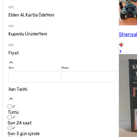
Elden Al, Kartla Öde
Yeni
Shensa
Kuponlu Ürünler
Yeni
Fiyat
Min
Maks
İlan Tarihi
Tümü
Son 24 saat
Son 3 gün içinde