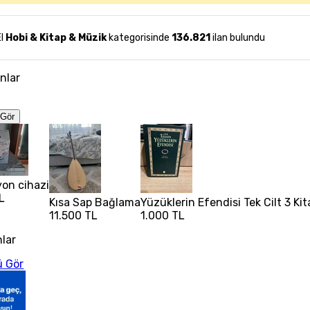
El
Hobi & Kitap & Müzik
kategorisinde
136.821
ilan bulundu
anlar
Gör
yon cihazi
L
Kısa Sap Bağlama
Yüzüklerin Efendisi Tek Cilt 3 K
11.500 TL
1.000 TL
nlar
 Gör