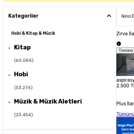
Kategoriler
İkinci 
Zirve İl
Hobi & Kitap & Müzik
Kitap
Tümünü 
(
60.084
)
Hobi
aspiras
2.500 T
(
53.276
)
Müzik & Müzik Aletleri
Plus İla
Tümünü
(
23.454
)