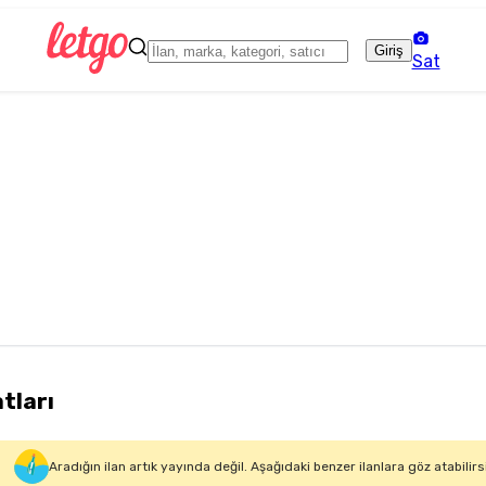
Giriş
Sat
atları
Aradığın ilan artık yayında değil. Aşağıdaki benzer ilanlara göz atabilirs