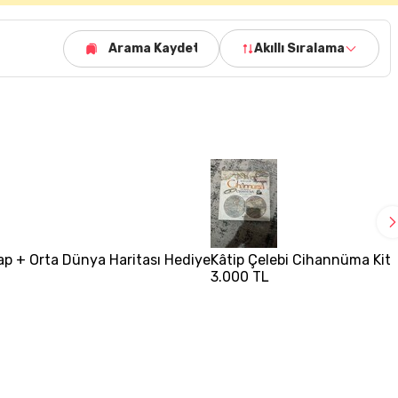
Arama Kaydet
Akıllı Sıralama
itap + Orta Dünya Haritası Hediye
Kâtip Çelebi Cihannüma Kita
3.000 TL