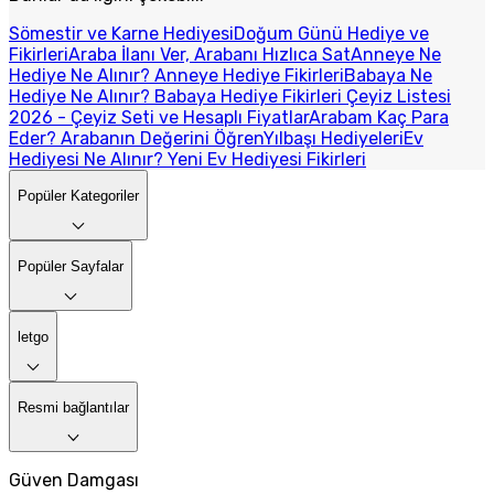
Sömestir ve Karne Hediyesi
Doğum Günü Hediye ve
Fikirleri
Araba İlanı Ver, Arabanı Hızlıca Sat
Anneye Ne
Hediye Ne Alınır? Anneye Hediye Fikirleri
Babaya Ne
Hediye Ne Alınır? Babaya Hediye Fikirleri
Çeyiz Listesi
2026 - Çeyiz Seti ve Hesaplı Fiyatlar
Arabam Kaç Para
Eder? Arabanın Değerini Öğren
Yılbaşı Hediyeleri
Ev
Hediyesi Ne Alınır? Yeni Ev Hediyesi Fikirleri
Popüler Kategoriler
Popüler Sayfalar
letgo
Resmi bağlantılar
Güven Damgası