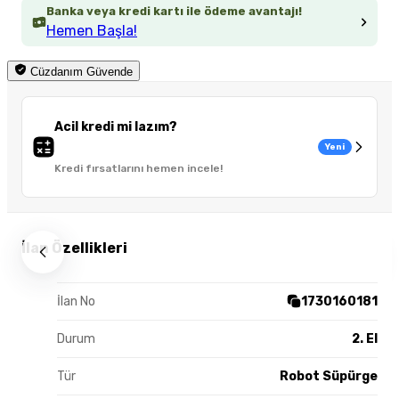
Banka veya kredi kartı ile ödeme avantajı!
Hemen Başla!
Cüzdanım Güvende
Acil kredi mi lazım?
Yeni
Kredi fırsatlarını hemen incele!
İlan Özellikleri
İlan No
1730160181
Durum
2. El
Tür
Robot Süpürge