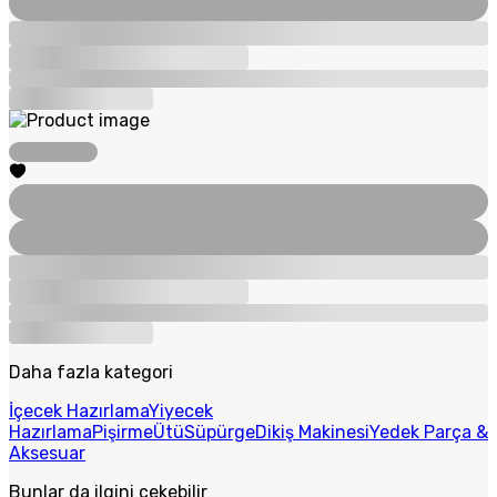
Daha fazla kategori
İçecek Hazırlama
Yiyecek
Hazırlama
Pişirme
Ütü
Süpürge
Dikiş Makinesi
Yedek Parça &
Aksesuar
Bunlar da ilgini çekebilir