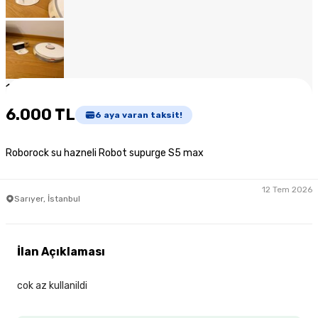
1
/
6
6.000 TL
6
aya varan taksit!
Roborock su hazneli Robot supurge S5 max
12 Tem 2026
Sarıyer, İstanbul
İlan Açıklaması
cok az kullanildi