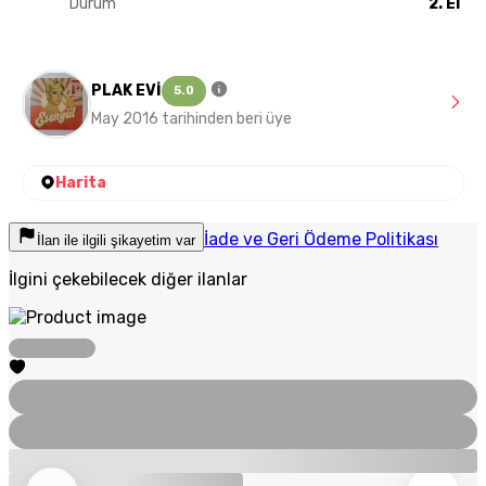
Durum
2. El
PLAK EVİ
5.0
May 2016 tarihinden beri üye
Harita
İade ve Geri Ödeme Politikası
İlan ile ilgili şikayetim var
İlgini çekebilecek diğer ilanlar