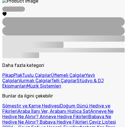
Daha fazla kategori
Pikap
Plak
Tuşlu Çalgılar
Üflemeli Çalgılar
Yaylı
Çalgılar
Vurmalı Çalgılar
Telli Çalgılar
Stüdyo & DJ
Ekipmanları
Müzik Sistemleri
Bunlar da ilgini çekebilir
Sömestir ve Karne Hediyesi
Doğum Günü Hediye ve
Fikirleri
Araba İlanı Ver, Arabanı Hızlıca Sat
Anneye Ne
Hediye Ne Alınır? Anneye Hediye Fikirleri
Babaya Ne
Hediye Ne Alınır? Babaya Hediye Fikirleri
Çeyiz Listesi