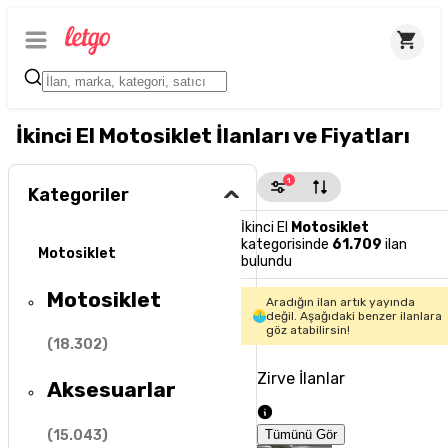
İkinci El Motosiklet İlanları ve Fiyatları
1
Kategoriler
İkinci El
Motosiklet
kategorisinde
61.709
ilan
Motosiklet
bulundu
Motosiklet
Aradığın ilan artık yayında
değil. Aşağıdaki benzer ilanlara
göz atabilirsin!
(
18.302
)
Zirve İlanlar
Aksesuarlar
(
15.043
)
Tümünü Gör