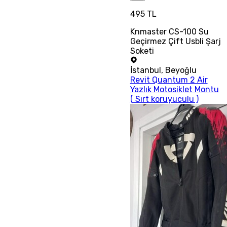
495 TL
Knmaster CS-100 Su
Geçirmez Çift Usbli Şarj
Soketi
İstanbul
,
Beyoğlu
Revit Quantum 2 Air
Yazlık Motosiklet Montu
( Sırt koruyuculu )