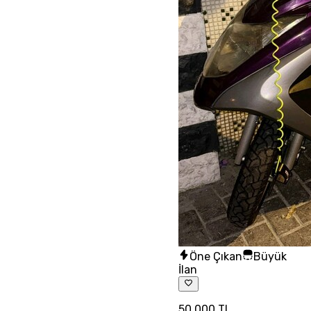
Öne Çıkan
Büyük
İlan
50.000 TL