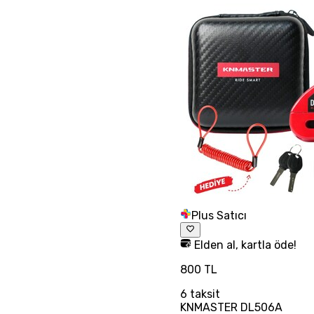
Plus Satıcı
Elden al, kartla öde!
800 TL
6
taksit
KNMASTER DL506A