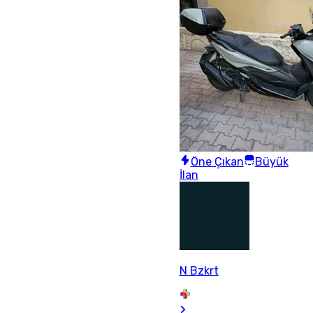
Öne Çıkan
Büyük
İlan
N Bzkrt