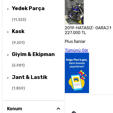
Yedek Parça
(
11.323
)
2019-HATASIZ- GARAJ 
Kask
227.000 TL
Plus İlanlar
(
9.201
)
Tümünü Gör
Giyim & Ekipman
(
5.981
)
Jant & Lastik
(
1.859
)
Konum