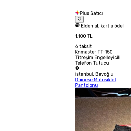
Plus Satıcı
Elden al, kartla öde!
1.100 TL
6
taksit
Knmaster TT-150
Titreşim Engelleyicili
Telefon Tutucu
İstanbul
,
Beyoğlu
Dainese Motosiklet
Pantolonu