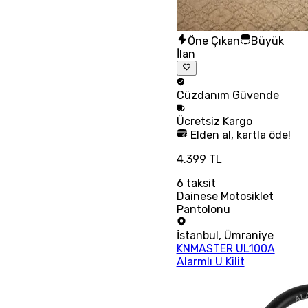
Öne Çıkan
Büyük
İlan
Cüzdanım
Güvende
Ücretsiz
Kargo
Elden al, kartla öde!
4.399 TL
6
taksit
Dainese Motosiklet
Pantolonu
İstanbul
,
Ümraniye
KNMASTER UL100A
Alarmlı U Kilit