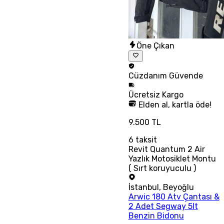
Öne Çıkan
Cüzdanım
Güvende
Ücretsiz
Kargo
Elden al, kartla öde!
9.500 TL
6
taksit
Revit Quantum 2 Air
Yazlık Motosiklet Montu
( Sırt koruyuculu )
İstanbul
,
Beyoğlu
Arwic 180 Atv Çantası &
2 Adet Segway 5lt
Benzin Bidonu