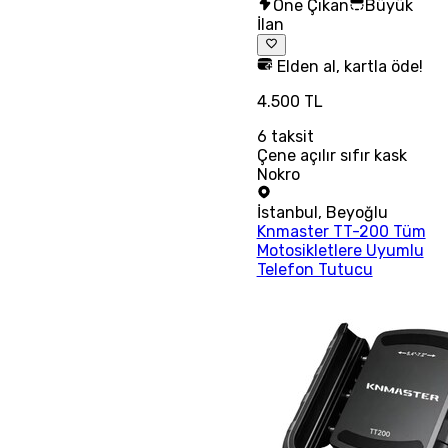
Öne Çıkan
Büyük
İlan
Elden al, kartla öde!
4.500 TL
6
taksit
Çene açılır sıfır kask
Nokro
İstanbul
,
Beyoğlu
Knmaster TT-200 Tüm
Motosikletlere Uyumlu
Telefon Tutucu