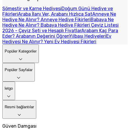
Sömestir ve Karne Hediyesi
Doğum Günü Hediye ve
Fikirleri
Araba İlanı Ver, Arabanı Hızlıca Sat
Anneye Ne
Hediye Ne Alınır? Anneye Hediye Fikirleri
Babaya Ne
Hediye Ne Alınır? Babaya Hediye Fikirleri
Çeyiz Listesi
2026 - Çeyiz Seti ve Hesaplı Fiyatlar
Arabam Kaç Para
Eder? Arabanın Değerini Öğren
Yılbaşı Hediyeleri
Ev
Hediyesi Ne Alınır? Yeni Ev Hediyesi Fikirleri
Popüler Kategoriler
Popüler Sayfalar
letgo
Resmi bağlantılar
Güven Damgası