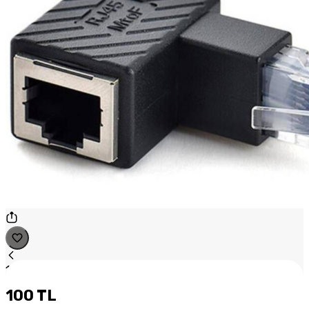
1
/
1
100 TL