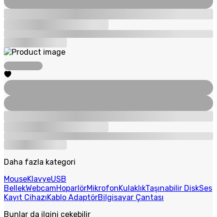
Daha fazla kategori
Mouse
Klavye
USB
Bellek
Webcam
Hoparlör
Mikrofon
Kulaklık
Taşınabilir Disk
Ses
Kayıt Cihazı
Kablo Adaptör
Bilgisayar Çantası
Bunlar da ilgini çekebilir