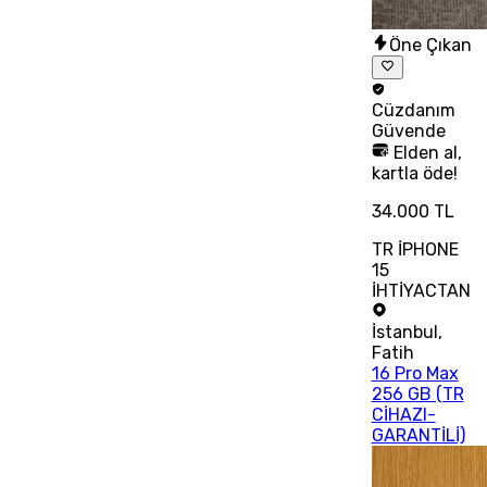
Öne Çıkan
Cüzdanım
Güvende
Elden al,
kartla öde!
34.000 TL
TR İPHONE
15
İHTİYACTAN
İstanbul
,
Fatih
16 Pro Max
256 GB (TR
CİHAZI-
GARANTİLİ)