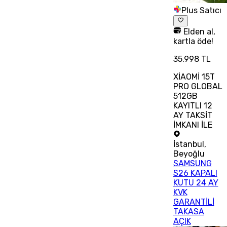
Plus Satıcı
Elden al,
kartla öde!
35.998 TL
XİAOMİ 15T
PRO GLOBAL
512GB
KAYITLI 12
AY TAKSİT
İMKANI İLE
İstanbul
,
Beyoğlu
SAMSUNG
S26 KAPALI
KUTU 24 AY
KVK
GARANTİLİ
TAKASA
AÇIK