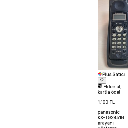
Plus Satıcı
Elden al,
kartla öde!
1.100 TL
panasonic
KX-TG2451B
arayanı