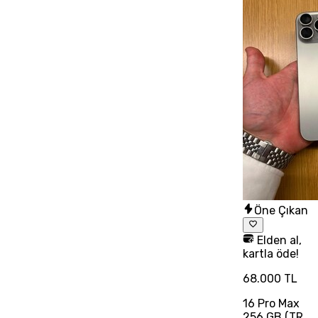
Öne Çıkan
Elden al,
kartla öde!
68.000 TL
16 Pro Max
256 GB (TR