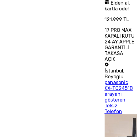
Elden al,
kartla öde!
121.999 TL
17 PRO MAX
KAPALI KUTU
24 AY APPLE
GARANTİLİ
TAKASA
AÇIK
İstanbul
,
Beyoğlu
panasonic
KX-TG2451B
arayanı
gösteren
Telsiz
Telefon