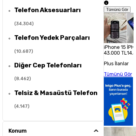
Telefon Aksesuarları
Tümünü Gör
(
34.304
)
Telefon Yedek Parçaları
iPhone 15
İPH
(
10.687
)
43.000 TL
14.
Plus İlanlar
Diğer Cep Telefonları
Tümünü Gör
(
8.462
)
Telsiz & Masaüstü Telefon
(
4.147
)
Konum