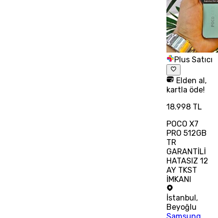
Plus Satıcı
Elden al,
kartla öde!
18.998 TL
POCO X7
PRO 512GB
TR
GARANTİLİ
HATASIZ 12
AY TKST
İMKANI
İstanbul
,
Beyoğlu
Samsung