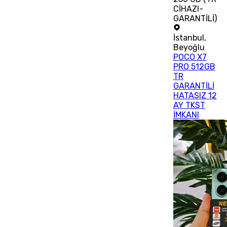
CİHAZI-
GARANTİLİ)
İstanbul
,
Beyoğlu
POCO X7
PRO 512GB
TR
GARANTİLİ
HATASIZ 12
AY TKST
İMKANI