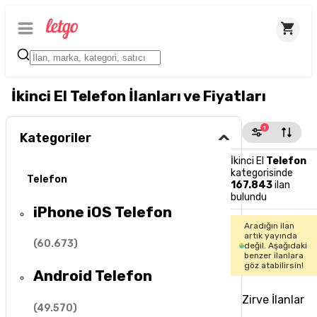
İkinci El Telefon İlanları ve Fiyatları
1
Kategoriler
İkinci El
Telefon
kategorisinde
Telefon
167.843
ilan
bulundu
iPhone iOS Telefon
Aradığın ilan
artık yayında
(
60.673
)
değil. Aşağıdaki
benzer ilanlara
göz atabilirsin!
Android Telefon
Zirve İlanlar
(
49.570
)