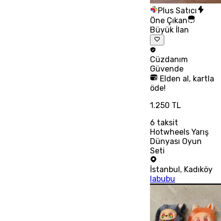
Plus Satıcı
Öne Çıkan
Büyük İlan
Cüzdanım
Güvende
Elden al, kartla
öde!
1.250 TL
6
taksit
Hotwheels Yarış
Dünyası Oyun
Seti
İstanbul
,
Kadıköy
labubu