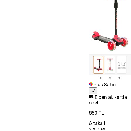
Plus Satıcı
Elden al, kartla
öde!
850 TL
6
taksit
scooter