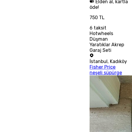
Elden al, kartla
öde!
750 TL
6
taksit
Hotwheels
Düşman
Yaratıklar Akrep
Garaj Seti
İstanbul
,
Kadıköy
Fisher Price
neşeli süpürge