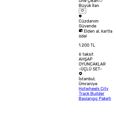
Öne Çıkan
Büyük İlan
Cüzdanım
Güvende
Elden al, kartla
öde!
1.200 TL
6
taksit
AHŞAP
OYUNCAKLAR
-ÜÇLÜ SET-
İstanbul
,
Ümraniye
Hotwheels City
Track Builder
Başlangıç Paketi