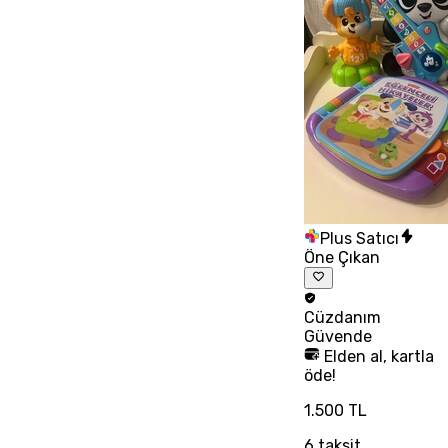
Plus Satıcı
Öne Çıkan
Cüzdanım
Güvende
Elden al, kartla
öde!
1.500 TL
6
taksit