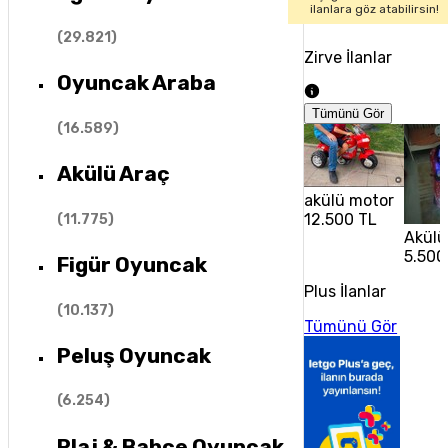
ilanlara göz atabilirsin!
(
29.821
)
Zirve İlanlar
Oyuncak Araba
Tümünü Gör
(
16.589
)
Akülü Araç
akülü motor
12.500 TL
(
11.775
)
Akülü
5.500
Figür Oyuncak
Plus İlanlar
(
10.137
)
Tümünü Gör
Peluş Oyuncak
(
6.254
)
Plaj & Bahçe Oyuncak