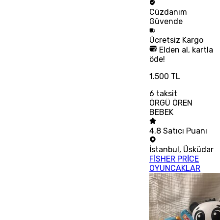
Cüzdanım
Güvende
Ücretsiz
Kargo
Elden al, kartla
öde!
1.500 TL
6
taksit
ÖRGÜ ÖREN
BEBEK
4.8
Satıcı Puanı
İstanbul
,
Üsküdar
FİSHER PRİCE
OYUNCAKLAR