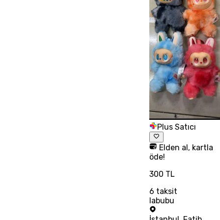
Plus Satıcı
Elden al, kartla
öde!
300 TL
6
taksit
labubu
İstanbul
,
Fatih