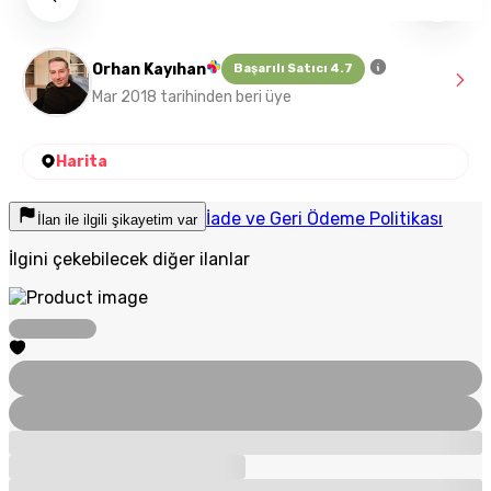
Orhan Kayıhan
Başarılı Satıcı 4.7
Mar 2018 tarihinden beri üye
Harita
İade ve Geri Ödeme Politikası
İlan ile ilgili şikayetim var
İlgini çekebilecek diğer ilanlar