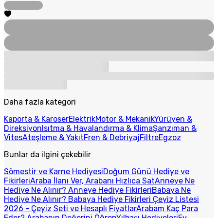
Daha fazla kategori
Kaporta & Karoser
Elektrik
Motor & Mekanik
Yürüyen &
Direksiyon
Isıtma & Havalandırma & Klima
Şanzıman &
Vites
Ateşleme & Yakıt
Fren & Debriyaj
Filtre
Egzoz
Bunlar da ilgini çekebilir
Sömestir ve Karne Hediyesi
Doğum Günü Hediye ve
Fikirleri
Araba İlanı Ver, Arabanı Hızlıca Sat
Anneye Ne
Hediye Ne Alınır? Anneye Hediye Fikirleri
Babaya Ne
Hediye Ne Alınır? Babaya Hediye Fikirleri
Çeyiz Listesi
2026 - Çeyiz Seti ve Hesaplı Fiyatlar
Arabam Kaç Para
Eder? Arabanın Değerini Öğren
Yılbaşı Hediyeleri
Ev