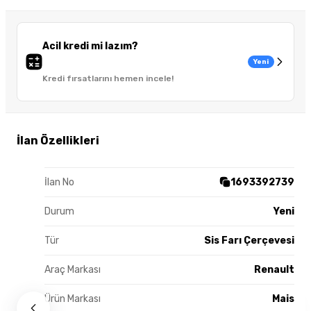
Acil kredi mi lazım?
Yeni
Kredi fırsatlarını hemen incele!
İlan Özellikleri
İlan No
1693392739
Durum
Yeni
Tür
Sis Farı Çerçevesi
Araç Markası
Renault
Ürün Markası
Mais