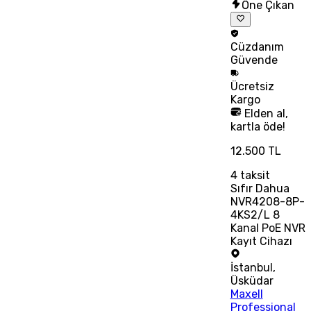
Öne Çıkan
Cüzdanım
Güvende
Ücretsiz
Kargo
Elden al,
kartla öde!
12.500 TL
4
taksit
Sıfır Dahua
NVR4208-8P-
4KS2/L 8
Kanal PoE NVR
Kayıt Cihazı
İstanbul
,
Üsküdar
Maxell
Professional