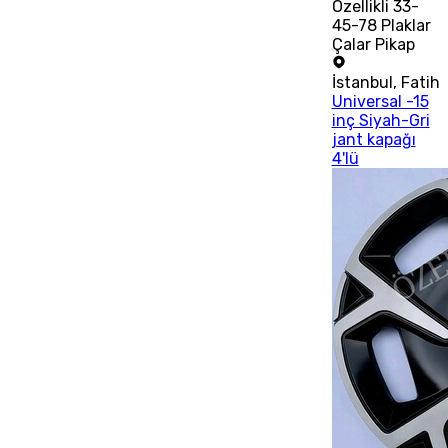
Özellikli 33-
45-78 Plaklar
Çalar Pikap
İstanbul
,
Fatih
Universal -15
inç Siyah-Gri
jant kapağı
4'lü