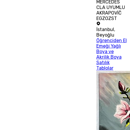
MERCEDES
CLA UYUMLU
AKRAPOVİČ
EGZOZST
İstanbul
,
Beyoğlu
Öğrenciden El
Emeği Yağlı
Boya ve
Akrilik Boya
Satılık
Tablolar