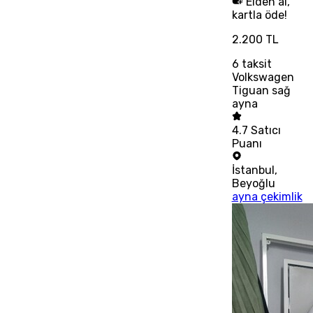
Elden al,
kartla öde!
2.200 TL
6
taksit
Volkswagen
Tiguan sağ
ayna
4.7
Satıcı
Puanı
İstanbul
,
Beyoğlu
ayna çekimlik