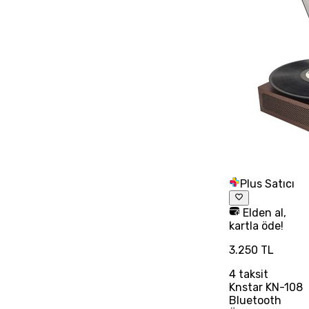
Plus Satıcı
Elden al,
kartla öde!
3.250 TL
4
taksit
Knstar KN-108
Bluetooth