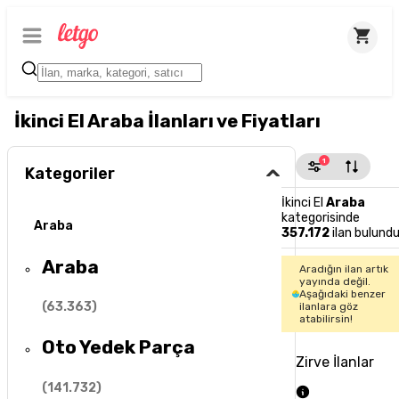
İkinci El Araba İlanları ve Fiyatları
1
Kategoriler
İkinci El
Araba
kategorisinde
Araba
357.172
ilan bulund
Araba
Aradığın ilan artık
yayında değil.
Aşağıdaki benzer
(
63.363
)
ilanlara göz
atabilirsin!
Oto Yedek Parça
Zirve İlanlar
(
141.732
)