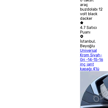
6
taksit
araç
buzdolabı 12
volt black
dacker
4.7
Satıcı
Puanı
İstanbul
,
Beyoğlu
Universal
Krom Siyah-
Gri -14-15-16
inç jant
kapağı 4'lü