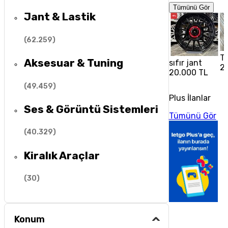
Tümünü Gör
Jant & Lastik
(
62.259
)
To
Aksesuar & Tuning
sıfır jant
2
20.000 TL
(
49.459
)
Plus İlanlar
Ses & Görüntü Sistemleri
Tümünü Gör
(
40.329
)
Kiralık Araçlar
(
30
)
Konum