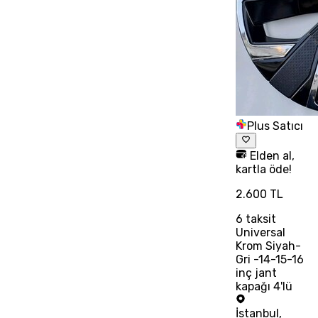
Plus Satıcı
Elden al,
kartla öde!
2.600 TL
6
taksit
Universal
Krom Siyah-
Gri -14-15-16
inç jant
kapağı 4'lü
İstanbul
,