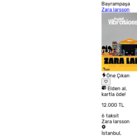
Bayrampaşa
Zara larsson
Öne Çıkan
Elden al,
kartla öde!
12.000 TL
6
taksit
Zara larsson
İstanbul
,