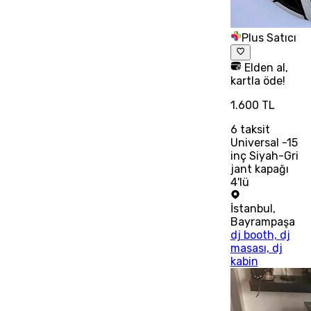
Plus Satıcı
Elden al,
kartla öde!
1.600 TL
6
taksit
Universal -15
inç Siyah-Gri
jant kapağı
4'lü
İstanbul
,
Bayrampaşa
dj booth, dj
masası, dj
kabin