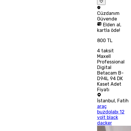
Cüzdanım
Güvende
Elden al,
kartla öde!
800 TL
4
taksit
Maxell
Professional
Digital
Betacam B-
D94L 94 DK
Kaset Adet
Fiyatı
İstanbul
,
Fatih
araç
buzdolabı 12
volt black
dacker