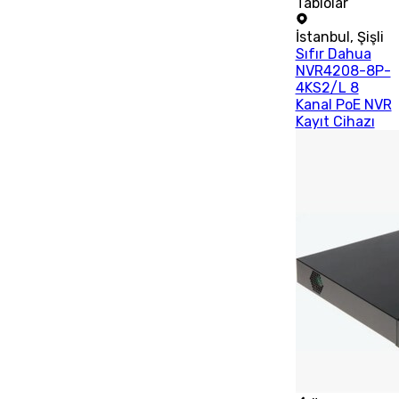
Tablolar
İstanbul
,
Şişli
Sıfır Dahua
NVR4208-8P-
4KS2/L 8
Kanal PoE NVR
Kayıt Cihazı