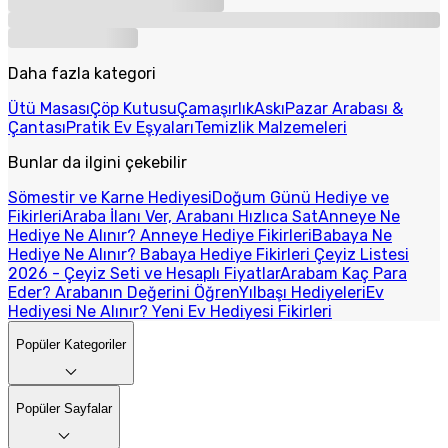
Daha fazla kategori
Ütü Masası
Çöp Kutusu
Çamaşırlık
Askı
Pazar Arabası &
Çantası
Pratik Ev Eşyaları
Temizlik Malzemeleri
Bunlar da ilgini çekebilir
Sömestir ve Karne Hediyesi
Doğum Günü Hediye ve
Fikirleri
Araba İlanı Ver, Arabanı Hızlıca Sat
Anneye Ne
Hediye Ne Alınır? Anneye Hediye Fikirleri
Babaya Ne
Hediye Ne Alınır? Babaya Hediye Fikirleri
Çeyiz Listesi
2026 - Çeyiz Seti ve Hesaplı Fiyatlar
Arabam Kaç Para
Eder? Arabanın Değerini Öğren
Yılbaşı Hediyeleri
Ev
Hediyesi Ne Alınır? Yeni Ev Hediyesi Fikirleri
Popüler Kategoriler
Popüler Sayfalar