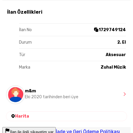
İlan Özellikleri
İlan No
1729749124
Durum
2. El
Tür
Aksesuar
Marka
Zuhal Müzik
m&m
Eki 2020 tarihinden beri üye
Harita
İade ve Geri Ödeme Politikası
İlan ile ilgili şikayetim var