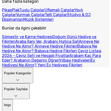
Daha fazla kategori
Pikap
Plak
Tuşlu Çalgılar
Üflemeli Çalgılar
Yaylı
Çalgılar
Vurmalı Çalgılar
Telli Çalgılar
Stüdyo & DJ
Ekipmanları
Müzik Sistemleri
Bunlar da ilgini çekebilir
Sömestir ve Karne Hediyesi
Doğum Günü Hediye ve
Fikirleri
Araba İlanı Ver, Arabanı Hızlıca Sat
Anneye Ne
Hediye Ne Alınır? Anneye Hediye Fikirleri
Babaya Ne
Hediye Ne Alınır? Babaya Hediye Fikirleri
Çeyiz Listesi
2026 - Çeyiz Seti ve Hesaplı Fiyatlar
Arabam Kaç Para
Eder? Arabanın Değerini Öğren
Yılbaşı Hediyeleri
Ev
Hediyesi Ne Alınır? Yeni Ev Hediyesi Fikirleri
Popüler Kategoriler
Popüler Sayfalar
letgo