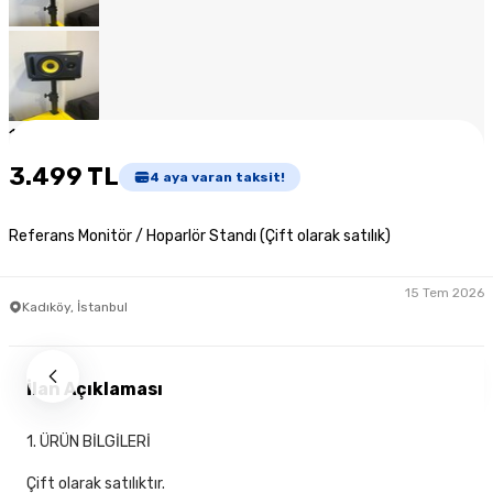
1
/
8
3.499 TL
4
aya varan taksit!
Referans Monitör / Hoparlör Standı (Çift olarak satılık)
15 Tem 2026
Kadıköy, İstanbul
İlan Açıklaması
1. ÜRÜN BİLGİLERİ
Çift olarak satılıktır.