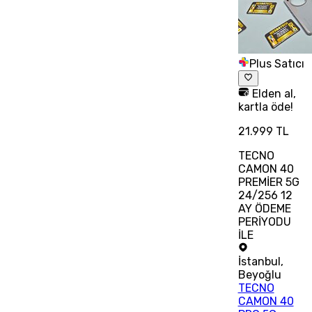
Plus Satıcı
Elden al,
kartla öde!
21.999 TL
TECNO
CAMON 40
PREMİER 5G
24/256 12
AY ÖDEME
PERİYODU
İLE
İstanbul
,
Beyoğlu
TECNO
CAMON 40