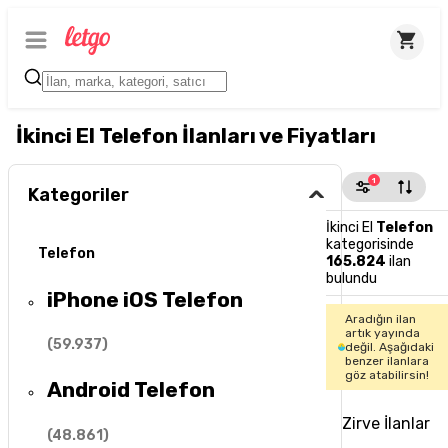
İkinci El Telefon İlanları ve Fiyatları
1
Kategoriler
İkinci El
Telefon
kategorisinde
Telefon
165.824
ilan
bulundu
iPhone iOS Telefon
Aradığın ilan
artık yayında
(
59.937
)
değil. Aşağıdaki
benzer ilanlara
göz atabilirsin!
Android Telefon
Zirve İlanlar
(
48.861
)