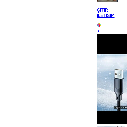
ÇITIR
iLETiSiM