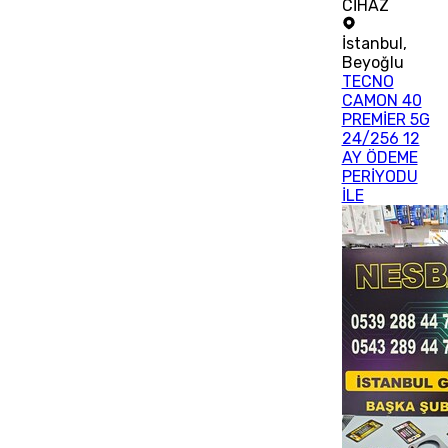
CİHAZ
İstanbul
,
Beyoğlu
TECNO
CAMON 40
PREMİER 5G
24/256 12
AY ÖDEME
PERİYODU
İLE