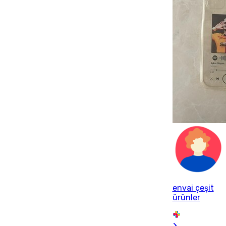
envai çeşit
ürünler