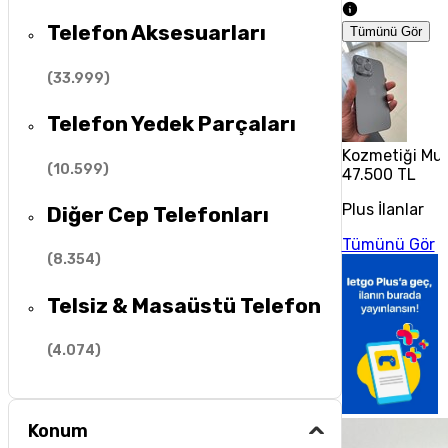
Telefon Aksesuarları
Tümünü Gör
(
33.999
)
Telefon Yedek Parçaları
Kozmetiği Muh
(
10.599
)
47.500 TL
Plus İlanlar
Diğer Cep Telefonları
Tümünü Gör
(
8.354
)
Telsiz & Masaüstü Telefon
(
4.074
)
Konum