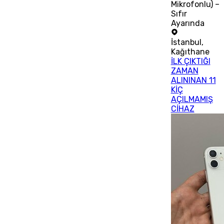
Mikrofonlu) –
Sıfır
Ayarında
İstanbul
,
Kağıthane
İLK ÇIKTIĞI
ZAMAN
ALININAN 11
KİÇ
AÇILMAMIŞ
CİHAZ