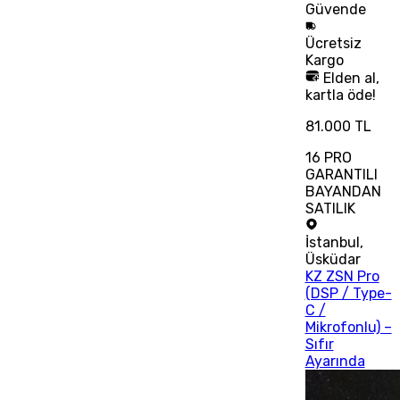
Güvende
Ücretsiz
Kargo
Elden al,
kartla öde!
81.000 TL
16 PRO
GARANTILI
BAYANDAN
SATILIK
İstanbul
,
Üsküdar
KZ ZSN Pro
(DSP / Type-
C /
Mikrofonlu) –
Sıfır
Ayarında