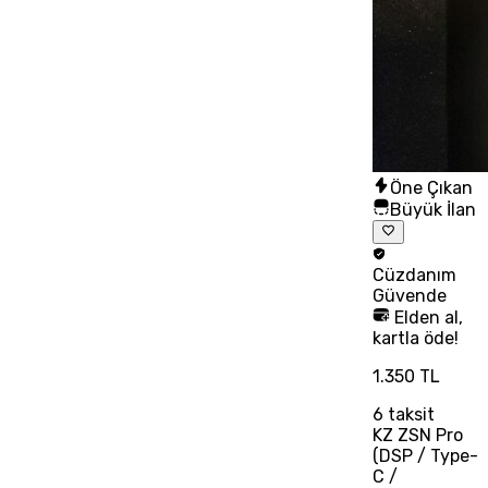
Öne Çıkan
Büyük İlan
Cüzdanım
Güvende
Elden al,
kartla öde!
1.350 TL
6
taksit
KZ ZSN Pro
(DSP / Type-
C /