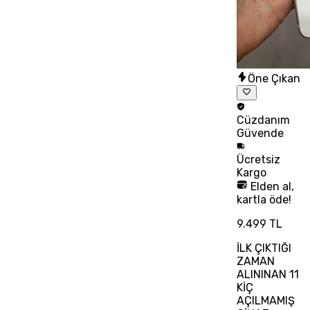
Öne Çıkan
Cüzdanım
Güvende
Ücretsiz
Kargo
Elden al,
kartla öde!
9.499 TL
İLK ÇIKTIĞI
ZAMAN
ALININAN 11
KİÇ
AÇILMAMIŞ