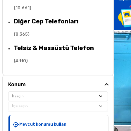
(
10.661
)
Diğer Cep Telefonları
(
8.365
)
Telsiz & Masaüstü Telefon
(
4.110
)
Konum
İl seçin
İlçe seçin
Mevcut konumu kullan