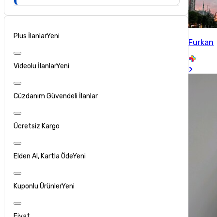
Plus İlanlar
Yeni
Furkan
Videolu İlanlar
Yeni
Cüzdanım Güvendeli İlanlar
Ücretsiz Kargo
Elden Al, Kartla Öde
Yeni
Kuponlu Ürünler
Yeni
Fiyat