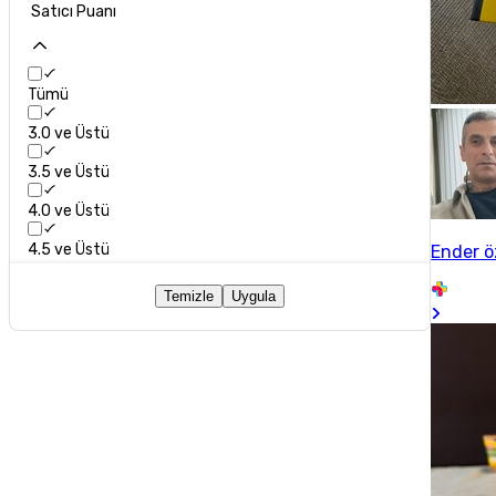
Satıcı Puanı
Tümü
3.0 ve Üstü
3.5 ve Üstü
4.0 ve Üstü
4.5 ve Üstü
Ender 
Temizle
Uygula