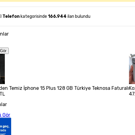
El
Telefon
kategorisinde
166.944
ilan bulundu
anlar
Gör
den Temiz İphone 15 Plus 128 GB Türkiye Teknosa Faturalı
Ko
 TL
47
nlar
 Gör