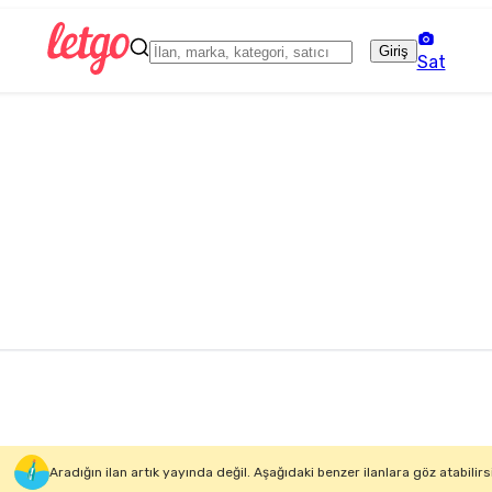
Giriş
Sat
Aradığın ilan artık yayında değil. Aşağıdaki benzer ilanlara göz atabilirs