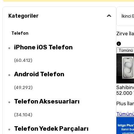
Kategoriler
İkinci 
Zirve İl
Telefon
iPhone iOS Telefon
Tümünü 
(
60.412
)
Android Telefon
Sahibin
(
49.292
)
52.000
Telefon Aksesuarları
Plus İla
Tümünü
(
34.104
)
Telefon Yedek Parçaları