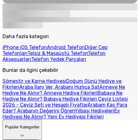
Daha fazla kategori
iPhone iOS Telefon
Android Telefon
Diğer Cep
Telefonları
Telsiz & Masaüstü Telefon
Telefon
Aksesuarları
Telefon Yedek Parçaları
Bunlar da ilgini çekebilir
Sömestir ve Karne Hediyesi
Doğum Günü Hediye ve
Fikirleri
Araba İlanı Ver, Arabanı Hızlıca Sat
Anneye Ne
Hediye Ne Alınır? Anneye Hediye Fikirleri
Babaya Ne
Hediye Ne Alınır? Babaya Hediye Fikirleri
Çeyiz Listesi
2026 - Çeyiz Seti ve Hesaplı Fiyatlar
Arabam Kaç Para
Eder? Arabanın Değerini Öğren
Yılbaşı Hediyeleri
Ev
Hediyesi Ne Alınır? Yeni Ev Hediyesi Fikirleri
Popüler Kategoriler