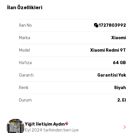
İlan Özellikleri
İlan No
1727803992
Marka
Xiaomi
Model
Xiaomi Redmi 9T
Hafıza
64 GB
Garanti
Garantisi Yok
Renk
Siyah
Durum
2. El
Yiğit İletişim Aydın
Eyl 2024 tarihinden beri üye