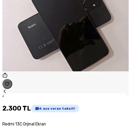
1
/
1
2.300 TL
6
aya varan taksit!
Redmi 13C Orjinal Ekran