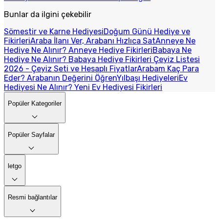
Bunlar da ilgini çekebilir
Sömestir ve Karne Hediyesi
Doğum Günü Hediye ve
Fikirleri
Araba İlanı Ver, Arabanı Hızlıca Sat
Anneye Ne
Hediye Ne Alınır? Anneye Hediye Fikirleri
Babaya Ne
Hediye Ne Alınır? Babaya Hediye Fikirleri
Çeyiz Listesi
2026 - Çeyiz Seti ve Hesaplı Fiyatlar
Arabam Kaç Para
Eder? Arabanın Değerini Öğren
Yılbaşı Hediyeleri
Ev
Hediyesi Ne Alınır? Yeni Ev Hediyesi Fikirleri
Popüler Kategoriler
Popüler Sayfalar
letgo
Resmi bağlantılar