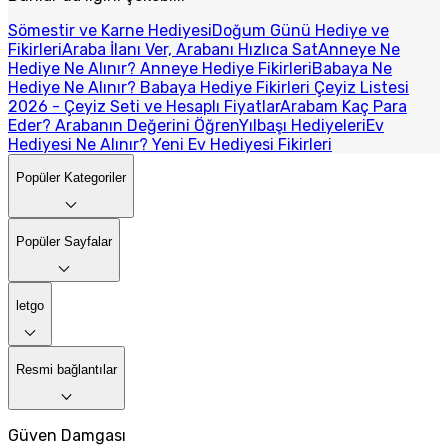
Sömestir ve Karne Hediyesi
Doğum Günü Hediye ve
Fikirleri
Araba İlanı Ver, Arabanı Hızlıca Sat
Anneye Ne
Hediye Ne Alınır? Anneye Hediye Fikirleri
Babaya Ne
Hediye Ne Alınır? Babaya Hediye Fikirleri
Çeyiz Listesi
2026 - Çeyiz Seti ve Hesaplı Fiyatlar
Arabam Kaç Para
Eder? Arabanın Değerini Öğren
Yılbaşı Hediyeleri
Ev
Hediyesi Ne Alınır? Yeni Ev Hediyesi Fikirleri
Popüler Kategoriler
Popüler Sayfalar
letgo
Resmi bağlantılar
Güven Damgası