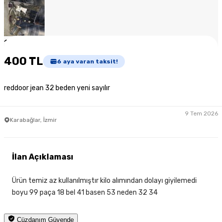
1
/
5
400 TL
6
aya varan taksit!
reddoor jean 32 beden yeni sayılır
9 Tem 2026
Karabağlar, İzmir
İlan Açıklaması
Ürün temiz az kullanılmıştır kilo alımından dolayı giyilemedi
boyu 99 paça 18 bel 41 basen 53 neden 32 34
Cüzdanım Güvende