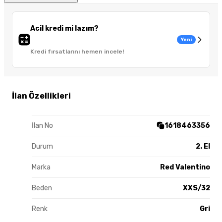
Acil kredi mi lazım?
Yeni
Kredi fırsatlarını hemen incele!
İlan Özellikleri
İlan No
1618463356
Durum
2. El
Marka
Red Valentino
Beden
XXS/32
Renk
Gri