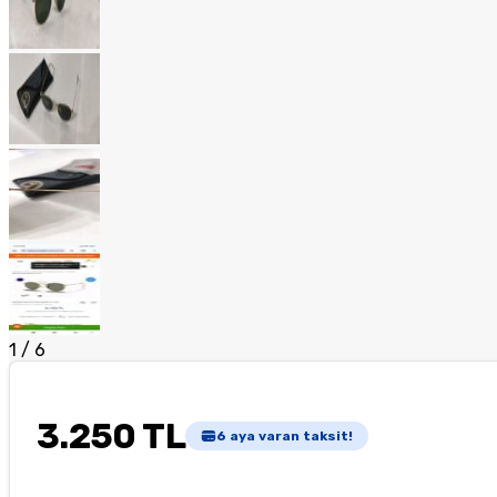
1
/
6
3.250 TL
6
aya varan taksit!